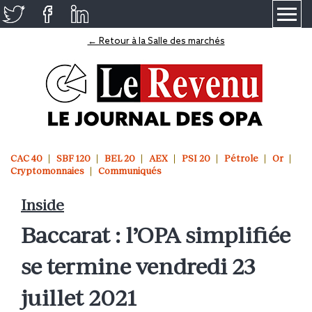
≡
← Retour à la Salle des marchés
CAC 40
SBF 120
BEL 20
AEX
PSI 20
Pétrole
Or
Cryptomonnaies
Communiqués
Inside
Baccarat : l’OPA simplifiée
se termine vendredi 23
juillet 2021