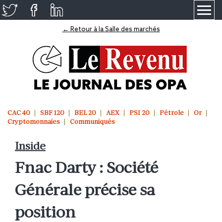
≡
← Retour à la Salle des marchés
CAC 40
SBF 120
BEL 20
AEX
PSI 20
Pétrole
Or
Cryptomonnaies
Communiqués
Inside
Fnac Darty : Société
Générale précise sa
position