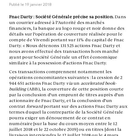
Publié le
19 janvier 2018
Fnac Darty : Société Générale précise sa position.
Dans
un courrier adressé à l’Autorité des marchés
financiers, la banque au logo rouge et noir donne des
détails sur l’opération de couverture réalisée pour le
compte de Vivendi portant sur 11% du capital de Fnac
Darty. « Nous détenons 131 525 actions Fnac Darty et
nous avons effectué des transactions hors marché
ayant pour Société Générale un effet économique
similaire à la possession d’actions Fnac Darty.
Ces transactions comprennent notamment les
opérations concomitantes suivantes : la cession de 2
944 651 actions Fnac Darty
via
un
accelerated book-
building
(ABB), la couverture de cette position courte
par la conclusion d’un emprunt de titres auprès d’un
actionnaire de Fnac Darty, et la conclusion d’un
contrat
forward
portant sur des actions Fnac Darty aux
termes duquel la contrepartie de la Société Générale
pourra exiger un dénouement de ce contrat en
numéraire [sur la base du cours moyen entre le 12
juillet 2018 et le 22 octobre 2019] ou en titres [dont la
livraison interviendra le 12 juillet 2018 ou le 4 mars