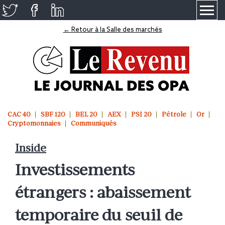
≡
← Retour à la Salle des marchés
CAC 40
SBF 120
BEL 20
AEX
PSI 20
Pétrole
Or
Cryptomonnaies
Communiqués
Inside
Investissements
étrangers : abaissement
temporaire du seuil de