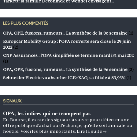
Tarkett: la famille Deconinck et Wendel envisagent…
LES PLUS COMMENTÉS
OPA, OPE, fusions, rumeurs… La synthèse de la 8e semaine
(1)
Europcar Mobility Group : l’OPA rouverte sera close le 29 juin
2022
(2)
CNP Assurances : l’OPA simplifiée se termine mardi 31 mai 202
(1)
OPA, OPE, fusions, rumeurs… La synthèse de la 9e semaine
(2)
Schneider Electric va absorber IGE+XAO, sa filiale à 83,93%
(1)
SIGNAUX
OPA, les indices qui ne trompent pas
En Bourse, il existe des signaux à suivre pour détecter une
offre publique d’achat ou d’échange, qu’elle soit amicale ou
hostile. Voici les plus importants.
Lire la suite
→