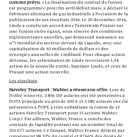
comme prévu.
« La finalisation du contrat de fusion
est programmée pour fin avril/début mai», a déclaré le
fabricant allemand de gaz industriels à l’occasion de la
publication de ses résultats 2016. Le 20 décembre 2016,
Linde a conclu un accord avec l’américain Praxair sur
une fusion entre égaux, sous réserve des conditions
réglementaires usuelles, qui donnerait naissance au
n°1 mondial du secteur devant Air Liquide, avec une
capitalisation de 65 milliards de dollars et des
synergies annuelles de 1 milliard. Pour chaque action
détenue, les actionnaires de Linde recevraient 1,54
action de la nouvelle entité, baptisée Linde, et ceux de
Praxair une action nouvelle.
Les résultats
Faiveley Transport : Wabtec a réussi son offre.
Lors de
l’offre rouverte, 2 856 110 actions ont été présentées à
l’OPA principale au prix de 100 € et 3 081 actions ont été
présentées à l’OPE à titre subsidiaire (à raison de 13
actions Faiveley Transport pour 15 actions Wabtec
Corp.). Par ailleurs, Wabtec France a conclu des
contrats de liquidité portant sur un nombre total de
201 677 actions. Ce faisant, Wabtec France détient par
conséquent 98,53% du capital et 97,66% des droits de