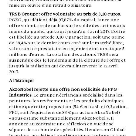
mise en œuvre d’un retrait obligatoire.
TRSB Groupe : offre volontaire au prix de 3,10 euros.
PGZG, qui détient déjà 97,87% du capital, lance une
offre volontaire de rachat sur le solde des actions aux
mains du public, qui court jusqu’au 4 avril 2017. L’offre
est libellée au prix de 3,10 € par action, soit une prime
de 38,4% sur le dernier cours coté sur le marché libre,
valorisant ce prestataire en ingénierie informatique 5
millions d’euros. La cotation des actions TRSB sera
suspendue dès le lendemain de la clôture de l’offre et
jusqu’à la radiation qui devrait intervenir le 12 avril
2017.
A l’étranger
AkzoNobel rejette une offre non sollicitée de PPG
Industries
. Le groupe néerlandais spécialisé dans les
peintures, les revêtements et les produits chimiques
estime que cette proposition (54 € en cash et 0,3 action
PPG, soit l’équivalent de 83 € par action AkzoNobel)
« sous-estime substantiellement AkzoNobel ». Il
annonce au contraire une réflexion en vue de se
séparer de sa chimie de spécialités. Henderson Global
Investors, qui détient une ligne importante en actions