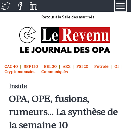
≡
← Retour à la Salle des marchés
CAC 40
SBF 120
BEL 20
AEX
PSI 20
Pétrole
Or
Cryptomonnaies
Communiqués
Inside
OPA, OPE, fusions,
rumeurs… La synthèse de
la semaine 10