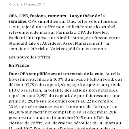
Publié le
11 mars 2017
OPA, OPE, fusions, rumeurs… La synthèse de la
semaine
. OPA simplifiée sur Duc, offre volontaire sur
TRSB, rejet d’une offre non sollicitée sur AkzoNobel,
relèvement de prix sur Parmalat, OPA de Hewlett
Packard Enterprise sur Nimble Storage et fusion entre
Standard Life et Aberdeen Asset Management : la
semaine a été riche. Voici ce qu’il faut en retenir.
Les nouvelles offres
En France
Duc : OPA simplifiée avant un retrait de la cote
. Aurelia
Investments, filiale à 100% du groupe Plukon Food, qui
détient 97,75% du capital, s’engage à acquérir, au prix de
1,10 € par action, la totalité des actions non détenues,
représentant 2,25% du capital. Ce prix fait ressortir une
prime de 29,4% sur le dernier cours au 22 novembre
2016, dernière séance avant l’annonce de l’offre, et de
142,30% sur l’actif net comptable au 31 décembre 2016
post restructuration financière (0,45 euro). Dès la
clôture de l’offre, qui devrait se dérouler du 30 mars au
12 avril 2017, l’initiateur a l’intention de demander la