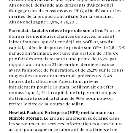
AkzoNobel, demande aux dirigeants d’AkzoNobel
d’engager des discussions avec PPG, afin d’évaluer les
mérites de la proposition initiale. Sur la semaine,
AkzoNobel gagne 17,9%, à 76,20 €.
Parmalat : Lactalis relève le prix de son offre.
Pour se
donner les meilleures chances de succès, le géant
laitier français, qui détient déjà via Sofil 87,74% du
capital, a décidé de porter le prix de son OPA de 2,8 à 3 €
par action Parmalat, soit une majoration de 7,1%. Ce
prix fait désormais ressortir une prime de 16,2% par
rapport au cours du 23 décembre, dernière séance
avant l’annonce de l’opération, et de 26,2% sur le cours
moyen des douze derniers mois précédents. A 48
heures de la clôture de l’opération, prévue
initialement pour le 10 mars, Sofil n’avait en effet
ramassé que 2,1% du capital, ne lui permettant pas
d’atteindre le seuil fatidique de 90% pour pouvoir
retirer le titre de la Bourse de Milan.
Hewlett Packard Enterprise (HPE) met la main sur
Nimble Storage.
Le groupe américain spécialisé dans
les serveurs et les services informatiques a conclu un
accord pour acquérir ce fabricant de matériels et de