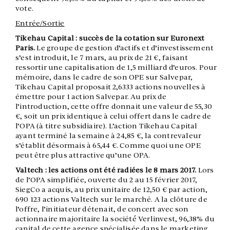
vote.
Entrée/Sortie
Tikehau Capital : succès de la cotation sur Euronext
Paris.
Le groupe de gestion d’actifs et d’investissement
s’est introduit, le 7 mars, au prix de 21 €, faisant
ressortir une capitalisation de 1,5 milliard d’euros. Pour
mémoire, dans le cadre de son OPE sur Salvepar,
Tikehau Capital proposait 2,6333 actions nouvelles à
émettre pour 1 action Salvepar. Au prix de
l’introduction, cette offre donnait une valeur de 55,30
€, soit un prix identique à celui offert dans le cadre de
l’OPA (à titre subsidiaire). L’action Tikehau Capital
ayant terminé la semaine à 24,85 €, la contrevaleur
s’établit désormais à 65,44 €. Comme quoi une OPE
peut être plus attractive qu’une OPA.
Valtech : les actions ont été radiées le 8 mars 2017.
Lors
de l’OPA simplifiée, ouverte du 2 au 15 février 2017,
SiegCo a acquis, au prix unitaire de 12,50 € par action,
690 123 actions Valtech sur le marché. A la clôture de
l’offre, l’initiateur détenait, de concert avec son
actionnaire majoritaire la société́ Verlinvest, 96,38% du
capital de cette agence spécialisée dans le marketing