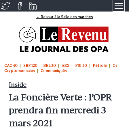
≡
← Retour à la Salle des marchés
CAC 40
SBF 120
BEL 20
AEX
PSI 20
Pétrole
Or
Cryptomonnaies
Communiqués
Inside
La Foncière Verte : l’OPR
prendra fin mercredi 3
mars 2021