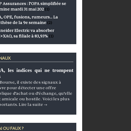
 Assurances : l’OPA simplifiée se
mine mardi 31 mai 202
(1)
, OPE, fusions, rumeurs… La
thèse de la 9e semaine
(2)
neider Electric va absorber
+XAO, sa filiale à 83,93%
(1)
GNAUX
A, les indices qui ne trompent
s
Bourse, il existe des signaux à
vre pour détecter une offre
lique d’achat ou d’échange, qu’elle
t amicale ou hostile. Voici les plus
portants.
Lire la suite
→
I OU FAUX ?