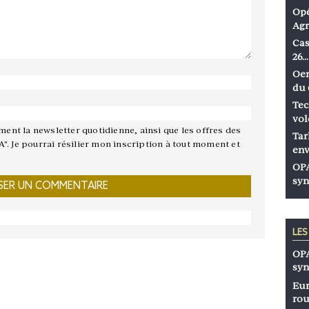
Opé
Agr
Cas
26…
Oen
du 
Tec
vol
ement la newsletter quotidienne, ainsi que les offres des
Tar
A". Je pourrai résilier mon inscription à tout moment et
env
OPA
syn
LE
OPA
syn
Eur
rou