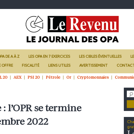
PA DE A À Z
LES OPA EN 7 EXERCICES
LES CIBLES ÉVENTUELLES
L
E OFFRE
FISCALITÉ
LIENS UTILES
AVERTISSEMENT
CONTAC
L 20
AEX
PSI 20
Pétrole
Or
Cryptomonnaies
Communi
 : l’OPR se termine
embre 2022