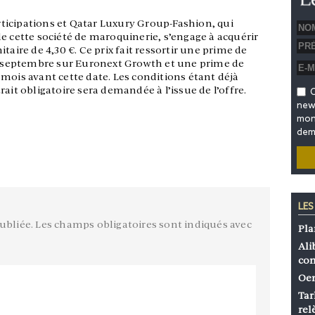
icipations et Qatar Luxury Group-Fashion, qui
e cette société de maroquinerie, s’engage à acquérir
taire de 4,30 €. Ce prix fait ressortir une prime de
29 septembre sur Euronext Growth et une prime de
mois avant cette date. Les conditions étant déjà
ait obligatoire sera demandée à l’issue de l’offre.
O
news
mon 
dem
LES
ubliée.
Les champs obligatoires sont indiqués avec
Pla
Ali
co
Oen
Tar
rel