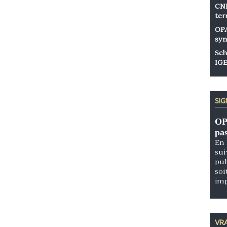
CNP
ter
OPA
syn
Sch
IGE
SI
OP
pa
En 
sui
pub
soi
im
VRA