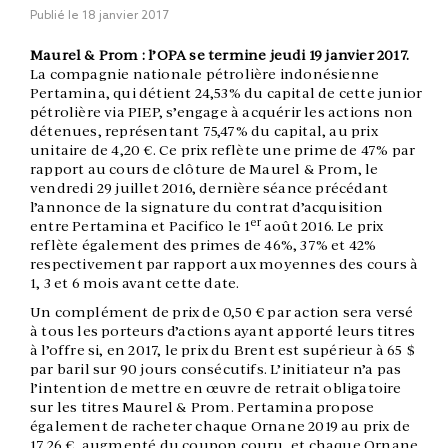
Publié le
18 janvier 2017
Maurel & Prom : l’OPA se termine jeudi 19 janvier 2017.
La compagnie nationale pétrolière indonésienne
Pertamina, qui détient 24,53% du capital de cette junior
pétrolière via PIEP, s’engage à acquérir les actions non
détenues, représentant 75,47% du capital, au prix
unitaire de 4,20 €. Ce prix reflète une prime de 47% par
rapport au cours de clôture de Maurel & Prom, le
vendredi 29 juillet 2016, dernière séance précédant
l’annonce de la signature du contrat d’acquisition
er
entre Pertamina et Pacifico le 1
août 2016. Le prix
reflète également des primes de 46%, 37% et 42%
respectivement par rapport aux moyennes des cours à
1, 3 et 6 mois avant cette date.
Un complément de prix de 0,50 € par action sera versé
à tous les porteurs d’actions ayant apporté leurs titres
à l’offre si, en 2017, le prix du Brent est supérieur à 65 $
par baril sur 90 jours consécutifs. L’initiateur n’a pas
l’intention de mettre en œuvre de retrait obligatoire
sur les titres Maurel & Prom. Pertamina propose
également de racheter chaque Ornane 2019 au prix de
17,26 €, augmenté du coupon couru, et chaque Ornane