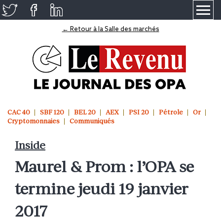
≡
← Retour à la Salle des marchés
CAC 40
SBF 120
BEL 20
AEX
PSI 20
Pétrole
Or
Cryptomonnaies
Communiqués
Inside
Maurel & Prom : l’OPA se
termine jeudi 19 janvier
2017