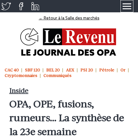
≡
← Retour à la Salle des marchés
CAC 40
SBF 120
BEL 20
AEX
PSI 20
Pétrole
Or
Cryptomonnaies
Communiqués
Inside
OPA, OPE, fusions,
rumeurs… La synthèse de
la 23e semaine