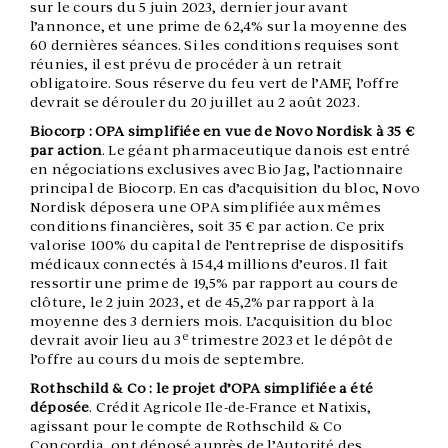
sur le cours du 5 juin 2023, dernier jour avant
l’annonce, et une prime de 62,4% sur la moyenne des
60 dernières séances. Si les conditions requises sont
réunies, il est prévu de procéder à un retrait
obligatoire. Sous réserve du feu vert de l’AMF, l’offre
devrait se dérouler du 20 juillet au 2 août 2023.
Biocorp : OPA simplifiée en vue de Novo Nordisk à 35 €
par action
. Le géant pharmaceutique danois est entré
en négociations exclusives avec Bio Jag, l’actionnaire
principal de Biocorp. En cas d’acquisition du bloc, Novo
Nordisk déposera une OPA simplifiée aux mêmes
conditions financières, soit 35 € par action. Ce prix
valorise 100% du capital de l’entreprise de dispositifs
médicaux connectés à 154,4 millions d’euros. Il fait
ressortir une prime de 19,5% par rapport au cours de
clôture, le 2 juin 2023, et de 45,2% par rapport à la
moyenne des 3 derniers mois. L’acquisition du bloc
e
devrait avoir lieu au 3
trimestre 2023 et le dépôt de
l’offre au cours du mois de septembre.
Rothschild & Co : le projet d’OPA simplifiée a été
déposée
. Crédit Agricole Ile-de-France et Natixis,
agissant pour le compte de Rothschild & Co
Concordia, ont déposé auprès de l’Autorité des