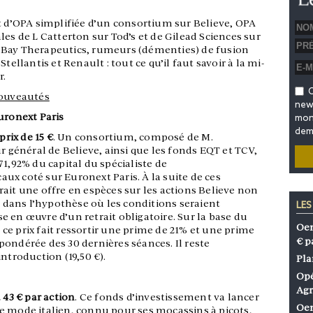
t d’OPA simplifiée d’un consortium sur Believe, OPA
les de L Catterton sur Tod’s et de Gilead Sciences sur
ay Therapeutics, rumeurs (démenties) de fusion
Stellantis et Renault : tout ce qu’il faut savoir à la mi-
r.
O
ouveautés
news
uronext Paris
mon 
dem
prix de 15 €
. Un consortium, composé de M.
r général de Believe, ainsi que les fonds EQT et TCV,
71,92% du capital du spécialiste de
ux coté sur Euronext Paris. À la suite de ces
ait une offre en espèces sur les actions Believe non
t, dans l’hypothèse où les conditions seraient
LES
 en œuvre d’un retrait obligatoire. Sur la base du
Oen
, ce prix fait ressortir une prime de 21% et une prime
€ p
ondérée des 30 dernières séances. Il reste
ntroduction (19,50 €).
Pla
Opé
Agr
 43 € par action
. Ce fonds d’investissement va lancer
Oen
e mode italien, connu pour ses mocassins à picots,