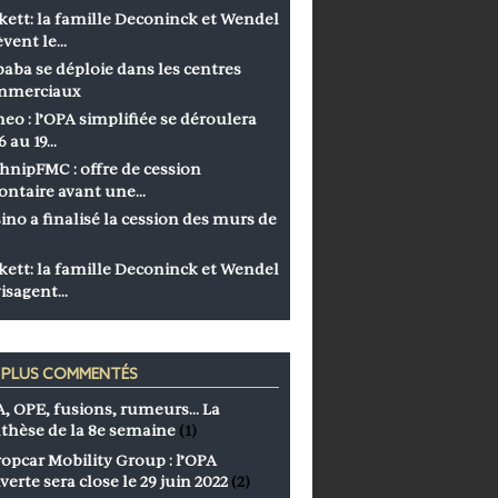
kett: la famille Deconinck et Wendel
èvent le…
baba se déploie dans les centres
mmerciaux
eo : l’OPA simplifiée se déroulera
6 au 19…
hnipFMC : offre de cession
ontaire avant une…
ino a finalisé la cession des murs de
kett: la famille Deconinck et Wendel
isagent…
S PLUS COMMENTÉS
, OPE, fusions, rumeurs… La
thèse de la 8e semaine
(1)
opcar Mobility Group : l’OPA
verte sera close le 29 juin 2022
(2)