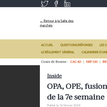
← Retour à la Salle des
marchés
ACCUEIL
QUESTIONS/RÉPONSES
LES O
LE RÈGLEMENT GÉNÉRAL
CALENDRIER D’UN
Cours de Bourse :
CAC 40
SBF 120
BE
Inside
OPA, OPE, fusio
de la 7e semaine
Publié le
16 février 2024