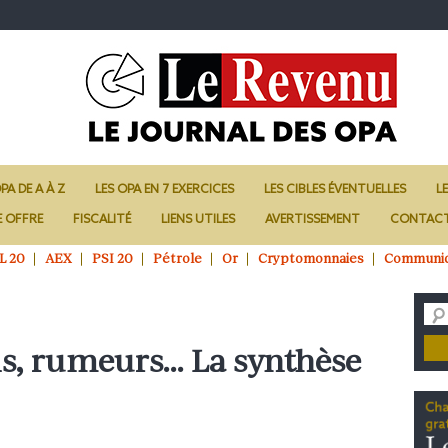
PA DE A À Z
LES OPA EN 7 EXERCICES
LES CIBLES ÉVENTUELLES
L
E OFFRE
FISCALITÉ
LIENS UTILES
AVERTISSEMENT
CONTAC
L 20
AEX
PSI 20
Pétrole
Or
Cryptomonnaies
Communi
ns, rumeurs… La synthèse