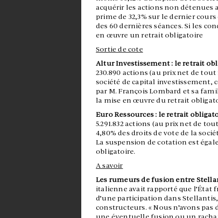
acquérir les actions non détenues au
prime de 32,3% sur le dernier cours
des 60 dernières séances. Si les con
en œuvre un retrait obligatoire
Sortie de cote
Altur Investissement : le retrait obl
230.890 actions (au prix net de tout 
société de capital investissement,
par M. François Lombard et sa fami
la mise en œuvre du retrait obligato
Euro Ressources : le retrait obligato
5.291.832 actions (au prix net de tou
4,80% des droits de vote de la soci
La suspension de cotation est égal
obligatoire.
A savoir
Les rumeurs de fusion entre Stellan
italienne avait rapporté que l’État
d’une participation dans Stellantis,
constructeurs. « Nous n’avons pas de
une éventuelle fusion ou un rachat