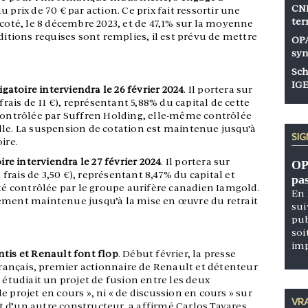
CNP
 prix de 70 € par action. Ce prix fait ressortir une
ter
 coté, le 8 décembre 2023, et de 47,1% sur la moyenne
ditions requises sont remplies, il est prévu de mettre
OPA
syn
Sch
IGE
igatoire interviendra le 26 février 2024
. Il portera sur
frais de 11 €), représentant 5,88% du capital de cette
 contrôlée par Suffren Holding, elle-même contrôlée
lle. La suspension de cotation est maintenue jusqu’à
SI
ire.
ire interviendra le 27 février 2024
. Il portera sur
OP
t frais de 3,50 €), représentant 8,47% du capital et
pa
été contrôlée par le groupe aurifère canadien Iamgold.
En 
ement maintenue jusqu’à la mise en œuvre du retrait
sui
pub
soi
im
tis et Renault font flop
. Début février, la presse
 français, premier actionnaire de Renault et détenteur
 étudiait un projet de fusion entre les deux
 projet en cours », ni « de discussion en cours » sur
VRA
 d’un autre constructeur, a affirmé Carlos Tavares,