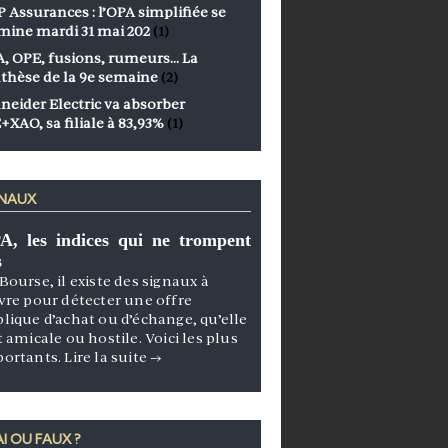
 Assurances : l’OPA simplifiée se
mine mardi 31 mai 202
(1)
, OPE, fusions, rumeurs… La
thèse de la 9e semaine
(2)
neider Electric va absorber
+XAO, sa filiale à 83,93%
(1)
GNAUX
A, les indices qui ne trompent
s
Bourse, il existe des signaux à
vre pour détecter une offre
lique d’achat ou d’échange, qu’elle
t amicale ou hostile. Voici les plus
portants.
Lire la suite
→
I OU FAUX ?