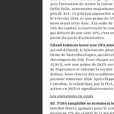
avec l’intention de retirer la valeu
Della Valle, actionnaire majoritaire
prix de 43 €. Ce prix fait apparaîtr
le 9 février 2024, et une prime de 
mois avant cette date. A la suite de
54% du capital, conserveront le cont
qui détient de son côté 10%, s’est en
partie du pacte d’actionnaires.
Gilead Sciences lance une OPA ami
accord définitif, le laboratoire ph
firme de biotechnologies, qui déve
chroniques du foie. Pour chaque ac
32,50 $, soit une prime de 26,5% su
de l’opération et valorise la société
dollars. Sous réserve des conditions
premier trimestre 2024. Après l’ap
CymaBay, le seladelpar, par la FDA, 
action en 2025 et significativement 
Les opérations en cours
SII : l’OPA simplifiée se terminera le
familial Huvé), agissant pour le co
moins 66,12% du capital de la Socié