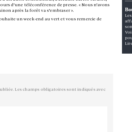
 cours d’une téléconférence de presse. « Nous n’avons
Bou
sinon après la forêt va s’embraser ».
Les
ouhaite un week-end au vert et vous remercie de
aff
son
Voi
pou
Lir
ubliée.
Les champs obligatoires sont indiqués avec