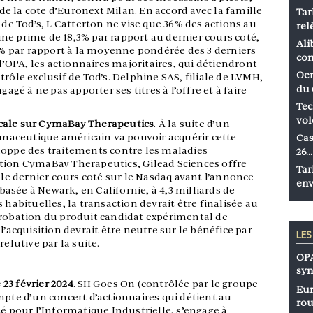
r de la cote d’Euronext Milan. En accord avec la famille
Tar
 de Tod’s, L Catterton ne vise que 36% des actions au
rel
e une prime de 18,3% par rapport au dernier cours coté,
Ali
31% par rapport à la moyenne pondérée des 3 derniers
co
 l’OPA, les actionnaires majoritaires, qui détiendront
Oen
rôle exclusif de Tod’s. Delphine SAS, filiale de LVMH,
du 
gagé à ne pas apporter ses titres à l’offre et à faire
Tec
vol
cale sur CymaBay Therapeutics
. À la suite d’un
armaceutique américain va pouvoir acquérir cette
Cas
loppe des traitements contre les maladies
26…
tion CymaBay Therapeutics, Gilead Sciences offre
Tar
r le dernier cours coté sur le Nasdaq avant l’annonce
env
 basée à Newark, en Californie, à 4,3 milliards de
 habituelles, la transaction devrait être finalisée au
probation du produit candidat expérimental de
l’acquisition devrait être neutre sur le bénéfice par
LE
relutive par la suite.
OPA
syn
 23 février 202
4
. SII Goes On (contrôlée par le groupe
Eur
mpte d’un concert d’actionnaires qui détient au
rou
té pour l’Informatique Industrielle, s’engage à