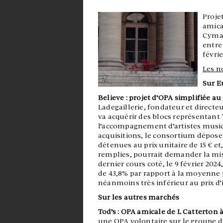
Proje
amica
CymaB
entre 
févrie
Les n
Sur E
Believe : projet d’OPA simplifiée au 
Ladegaillerie, fondateur et directeu
va acquérir des blocs représentant 
l’accompagnement d’artistes musica
acquisitions, le consortium déposer
détenues au prix unitaire de 15 € e
remplies, pourrait demander la mise
dernier cours coté, le 9 février 2024
de 43,8% par rapport à la moyenne p
néanmoins très inférieur au prix d’i
Sur les autres marchés
Tod’s : OPA amicale de L Catterton à
une OPA volontaire sur le groupe d