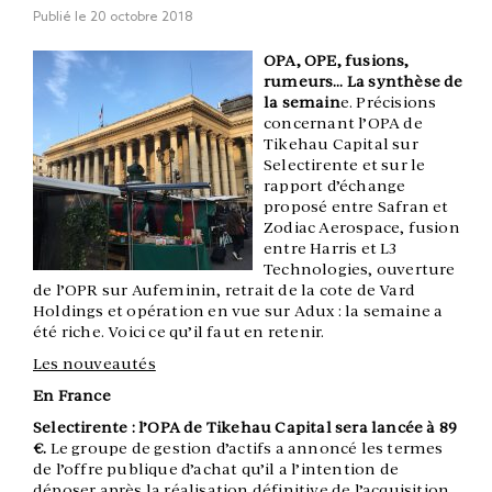
Publié le
20 octobre 2018
OPA, OPE, fusions,
rumeurs… La synthèse de
la semain
e. Précisions
concernant l’OPA de
Tikehau Capital sur
Selectirente et sur le
rapport d’échange
proposé entre Safran et
Zodiac Aerospace, fusion
entre Harris et L3
Technologies, ouverture
de l’OPR sur Aufeminin, retrait de la cote de Vard
Holdings et opération en vue sur Adux : la semaine a
été riche. Voici ce qu’il faut en retenir.
Les nouveautés
En France
Selectirente : l’OPA de Tikehau Capital sera lancée à 89
€.
Le groupe de gestion d’actifs a annoncé les termes
de l’offre publique d’achat qu’il a l’intention de
déposer après la réalisation définitive de l’acquisition