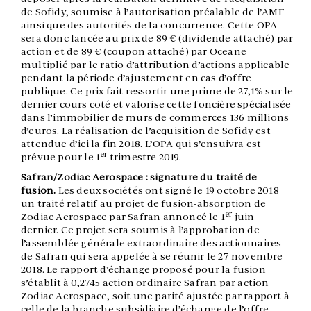
de Sofidy, soumise à l’autorisation préalable de l’AMF
ainsi que des autorités de la concurrence. Cette OPA
sera donc lancée au prix de 89 € (dividende attaché) par
action et de 89 € (coupon attaché) par Oceane
multiplié par le ratio d’attribution d’actions applicable
pendant la période d’ajustement en cas d’offre
publique. Ce prix fait ressortir une prime de 27,1% sur le
dernier cours coté et valorise cette foncière spécialisée
dans l’immobilier de murs de commerces 136 millions
d’euros. La réalisation de l’acquisition de Sofidy est
attendue d’ici la fin 2018. L’OPA qui s’ensuivra est
er
prévue pour le 1
trimestre 2019.
Safran/Zodiac Aerospace : signature du traité de
fusion.
Les deux sociétés ont signé le 19 octobre 2018
un traité relatif au projet de fusion-absorption de
er
Zodiac Aerospace par Safran annoncé le 1
juin
dernier. Ce projet sera soumis à l’approbation de
l’assemblée générale extraordinaire des actionnaires
de Safran qui sera appelée à se réunir le 27 novembre
2018. Le rapport d’échange proposé pour la fusion
s’établit à 0,2745 action ordinaire Safran par action
Zodiac Aerospace, soit une parité ajustée par rapport à
celle de la branche subsidiaire d’échange de l’offre