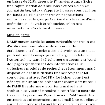
er
en baisse de 32,5% depuis le 1
janvier, Adux affiche
une capitalisation de 9 millions d’euros. Selon
Le
Journal du Net
,
Adux « s’apprête à passer sous pavillon
hollandais ». Elle « est entrée en négociations
exclusives avec le groupe Azerion dans le cadre d’une
opération qui devrait être bouclée, selon nos
informations, d’ici la fin du mois ».
Mise en garde
L’AMF met en garde les acteurs régulés
contre un cas
d’utilisation frauduleuse de son nom. Un
établissement financier a signalé avoir reçu un mail,
prétendument envoyé par un chargé de relation de
l’Autorité, l’invitant à télécharger un document Word
de 5 pages synthétisant des informations sur
« plusieurs modules de recherches récemment mis à
disposition des institutions financières par l’AMF
conjointement avec l’ACPR ». Le fichier pointé est
hébergé sur un site se présentant comme étant celui
de l’AMF. Il renferme un contenu malveillant
sophistiqué, visant à prendre le contrôle du poste de
travail de la personne l’ayant ouvert. L’AMF invite les
entreprises qui recevraient un tel mail à ne pas cliquer
sur le lien proposé et à mettre en œuvre les mesures