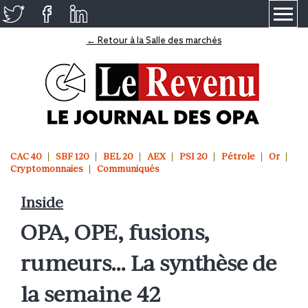
≡
← Retour à la Salle des marchés
CAC 40
SBF 120
BEL 20
AEX
PSI 20
Pétrole
Or
Cryptomonnaies
Communiqués
Inside
OPA, OPE, fusions,
rumeurs… La synthèse de
la semaine 42