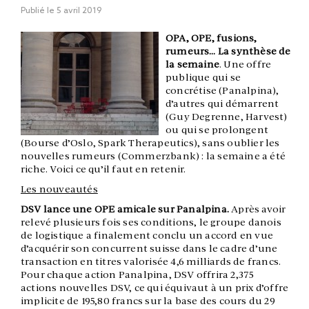
Publié le
5 avril 2019
OPA, OPE, fusions,
rumeurs… La synthèse de
la semaine
. Une offre
publique qui se
concrétise (Panalpina),
d’autres qui démarrent
(Guy Degrenne, Harvest)
ou qui se prolongent
(Bourse d’Oslo, Spark Therapeutics), sans oublier les
nouvelles rumeurs (Commerzbank) : la semaine a été
riche. Voici ce qu’il faut en retenir.
Les nouveautés
DSV lance une OPE amicale sur Panalpina.
Après avoir
relevé plusieurs fois ses conditions, le groupe danois
de logistique a finalement conclu un accord en vue
d’acquérir son concurrent suisse dans le cadre d’une
transaction en titres valorisée 4,6 milliards de francs.
Pour chaque action Panalpina, DSV offrira 2,375
actions nouvelles DSV, ce qui équivaut à un prix d’offre
implicite de 195,80 francs sur la base des cours du 29