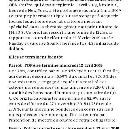
OPA.
L’offre, qui devait expirer le 3 avril 2019, à minuit,
heure de New York, a été prolongée jusqu’au 2 mai 2019.
Le groupe pharmaceutique suisse s’engage à acquérir
toutes les actions de ce laboratoire américain
spécialisé dans la thérapie génique au prix unitaire de
114,50 $. Ce prix fait ressortir une prime de 122% par
rapport au cours de clôture du 22 février 2019 sur le
Nasdaq et valorise Spark Therapeutics 4,3 milliards de
dollars.
Elles se terminent bientôt
Parrot : l’OPA se termine mercredi 10 avril 2019.
Horizon
,
contrôlée par M. Henri Seydoux et sa famille,
qui détient désormais 45,69% du capital et 77,60% des
BSA existants, s’engage à acquérir la totalité des
actions non détenues au prix unitaire de 3,20 € et la
totalité des bons non détenus au prix unitaire de 0,01
€. Ce prix fait apparaître une prime de 82,9% sur le
cours de clôture du 27 novembre 2018 (1,75€) et de
23,9%, sur la moyenne pondérée des cours sur les 3
mois précédents. A noter que l’initiateur n’a pas
l’intention de mettre en œuvre de retrait obligatoire.
Keyyo : l’offre rouverte sera close vendredi 12 avril 2019.