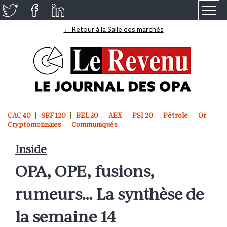
≡
← Retour à la Salle des marchés
CAC 40
SBF 120
BEL 20
AEX
PSI 20
Pétrole
Or
Cryptomonnaies
Communiqués
Inside
OPA, OPE, fusions,
rumeurs… La synthèse de
la semaine 14