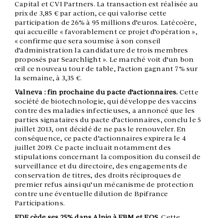
Capital et CVI Partners. La transaction est réalisée au
prix de 3,85 € par action, ce qui valorise cette
participation de 26% à 95 millions d’euros. Latécoère,
qui accueille « favorablement ce projet d’opération »,
« confirme que sera soumise à son conseil
d’administration la candidature de trois membres
proposés par Searchlight ». Le marché voit d’un bon
œil ce nouveau tour de table, l’action gagnant 7% sur
la semaine, à 3,35 €.
Valneva : fin prochaine du pacte d’actionnaires.
Cette
société de biotechnologie, qui développe des vaccins
contre des maladies infectieuses, a annoncé que les
parties signataires du pacte d’actionnaires, conclu le 5
juillet 2013, ont décidé de ne pas le renouveler. En
conséquence, ce pacte d’actionnaires expirera le 4
juillet 2019. Ce pacte incluait notamment des
stipulations concernant la composition du conseil de
surveillance et du directoire, des engagements de
conservation de titres, des droits réciproques de
premier refus ainsi qu’un mécanisme de protection
contre une éventuelle dilution de Bpifrance
Participations.
EDF cède ses 25% dans Alpiq à EBM et EOS.
Cette