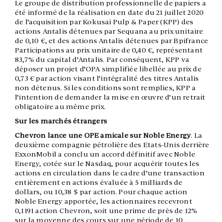
Le groupe de distribution professionnelle de papiers a
été informé de la réalisation en date du 21 juillet 2020
de l’acquisition par Kokusai Pulp & Paper (KPP) des
actions Antalis détenues par Sequana au prix unitaire
de 0,10 €, et des actions Antalis détenues par Bpifrance
Participations au prix unitaire de 0,40 €, représentant
83,7% du capital d’Antalis. Par conséquent, KPP va
déposer un projet d’OPA simplifiée libellée au prix de
0,73 € par action visant l’intégralité des titres Antalis
non détenus. Si les conditions sont remplies, KPP a
l’intention de demander la mise en œuvre d’un retrait
obligatoire au même prix.
Sur les marchés étrangers
Chevron lance une OPE amicale sur Noble Energy
. La
deuxième compagnie pétrolière des Etats-Unis derrière
ExxonMobil a conclu un accord définitif avec Noble
Energy, cotée sur le Nasdaq, pour acquérir toutes les
actions en circulation dans le cadre d’une transaction
entièrement en actions évaluée à 5 milliards de
dollars, ou 10,38 $ par action. Pour chaque action
Noble Energy apportée, les actionnaires recevront
0,1191 action Chevron, soit une prime de près de 12%
sur la moyenne des cours sur une période de 10