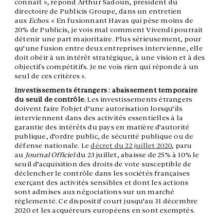
connaît », répond Arthur Sadoun, président du
directoire de Publicis Groupe, dans un entretien
aux
Echos
. « En fusionnant Havas qui pèse moins de
20% de Publicis, je vois mal comment Vivendi pourrait
détenir une part majoritaire. Plus sérieusement, pour
qu’une fusion entre deux entreprises intervienne, elle
doit obéir à un intérêt stratégique, à une vision et à des
objectifs compétitifs. Je ne vois rien qui réponde à un
seul de ces critères ».
Investissements étrangers : abaissement temporaire
du seuil de contrôle.
Les investissements étrangers
doivent faire l’objet d’une autorisation lorsqu’ils
interviennent dans des activités essentielles à la
garantie des intérêts du pays en matière d’autorité
publique, d’ordre public, de sécurité publique ou de
défense nationale. Le
décret du 22 juillet 2020
, paru
au
Journal Officiel
du 23 juillet, abaisse de 25% à 10% le
seuil d’acquisition des droits de vote susceptible de
déclencher le contrôle dans les sociétés françaises
exerçant des activités sensibles et dont les actions
sont admises aux négociations sur un marché
réglementé. Ce dispositif court jusqu’au 31 décembre
2020 et les acquéreurs européens en sont exemptés.