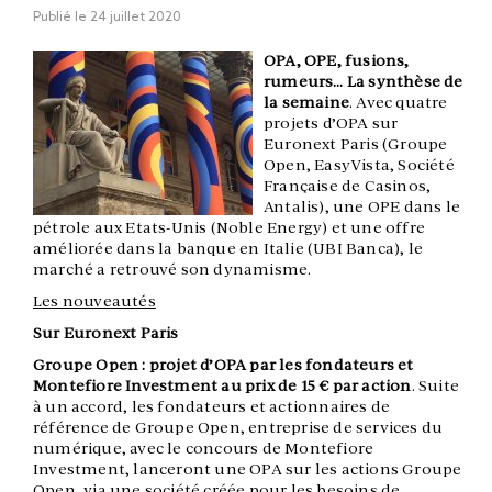
Publié le
24 juillet 2020
OPA, OPE, fusions,
rumeurs… La synthèse de
la semaine
. Avec quatre
projets d’OPA sur
Euronext Paris (Groupe
Open, EasyVista, Société
Française de Casinos,
Antalis), une OPE dans le
pétrole aux Etats-Unis (Noble Energy) et une offre
améliorée dans la banque en Italie (UBI Banca), le
marché a retrouvé son dynamisme.
Les nouveautés
Sur Euronext Paris
Groupe Open : projet d’OPA par les fondateurs et
Montefiore Investment au prix de 15 € par action
. Suite
à un accord, les fondateurs et actionnaires de
référence de Groupe Open, entreprise de services du
numérique, avec le concours de Montefiore
Investment, lanceront une OPA sur les actions Groupe
Open, via une société créée pour les besoins de