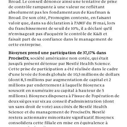
Broad. Le conseil dénonce ainsi une tentative de prise
de contrôle rampante à une valeur ne reflétant
absolument pas les fondamentaux de Kaufman &
Broad. De son côté, Promogim conteste, en faisant
valoir que, dans sa déclaration à l’AMF du 19 mai, lors
du franchissement de seuil de 10%, il a déclaré qu’il
n’envisageait pas d’acquérir le contrôle de K&B et
faisait part de sa confiance dans le management de
cette entreprise.
Biosynex prend une participation de 37,17% dans
ProciseDx
, société américaine non cotée, qui était
jusqu’à présent détenue par Nestlé Health Science.
Cette prise de participation a été réalisée dans le cadre
d’une levée de fonds globale de 10,5 millions de dollars
(dont 8,5 millions par augmentation de capital et 2
millions par endettement à laquelle Biosynex a
souscrit en numéraire au capital à hauteur de 5
millions). Biosynex disposera à l’issue de l’opération de
deux sièges sur six au conseil d’administration (dont
un sans droit de vote) aux côtés de Nestlé Health
Science et du management de ProciseDx. Nestlé
restera actionnaire minoritaire significatif. Biosynex
consolidera cette filiale en mise en équivalence à