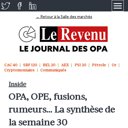
≡
← Retour à la Salle des marchés
CAC 40
SBF 120
BEL 20
AEX
PSI 20
Pétrole
Or
Cryptomonnaies
Communiqués
Inside
OPA, OPE, fusions,
rumeurs… La synthèse de
la semaine 30