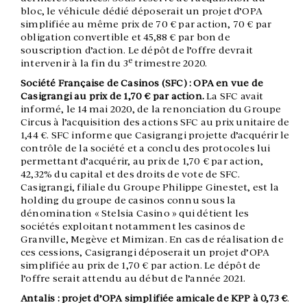
bloc, le véhicule dédié déposerait un projet d’OPA
simplifiée au même prix de 70 € par action, 70 € par
obligation convertible et 45,88 € par bon de
souscription d’action. Le dépôt de l’offre devrait
e
intervenir à la fin du 3
trimestre 2020.
Société Française de Casinos (SFC) : OPA en vue de
Casigrangi au prix de 1,70 € par action.
La SFC avait
informé, le 14 mai 2020, de la renonciation du Groupe
Circus à l’acquisition des actions SFC au prix unitaire de
1,44 €. SFC informe que Casigrangi projette d’acquérir le
contrôle de la société et a conclu des protocoles lui
permettant d’acquérir, au prix de 1,70 € par action,
42,32% du capital et des droits de vote de SFC.
Casigrangi, filiale du Groupe Philippe Ginestet, est la
holding du groupe de casinos connu sous la
dénomination « Stelsia Casino » qui détient les
sociétés exploitant notamment les casinos de
Granville, Megève et Mimizan. En cas de réalisation de
ces cessions, Casigrangi déposerait un projet d’OPA
simplifiée au prix de 1,70 € par action. Le dépôt de
l’offre serait attendu au début de l’année 2021.
Antalis : projet d’OPA simplifiée amicale de KPP à 0,73 €
.