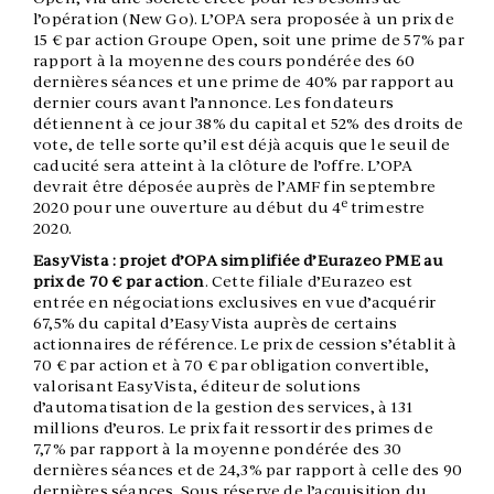
l’opération (New Go). L’OPA sera proposée à un prix de
15 € par action Groupe Open, soit une prime de 57% par
rapport à la moyenne des cours pondérée des 60
dernières séances et une prime de 40% par rapport au
dernier cours avant l’annonce. Les fondateurs
détiennent à ce jour 38% du capital et 52% des droits de
vote, de telle sorte qu’il est déjà acquis que le seuil de
caducité sera atteint à la clôture de l’offre. L’OPA
devrait être déposée auprès de l’AMF fin septembre
e
2020 pour une ouverture au début du 4
trimestre
2020.
EasyVista : projet d’OPA simplifiée d’Eurazeo PME au
prix de 70 € par action
. Cette filiale d’Eurazeo est
entrée en négociations exclusives en vue d’acquérir
67,5% du capital d’EasyVista auprès de certains
actionnaires de référence. Le prix de cession s’établit à
70 € par action et à 70 € par obligation convertible,
valorisant EasyVista, éditeur de solutions
d’automatisation de la gestion des services, à 131
millions d’euros. Le prix fait ressortir des primes de
7,7% par rapport à la moyenne pondérée des 30
dernières séances et de 24,3% par rapport à celle des 90
dernières séances. Sous réserve de l’acquisition du