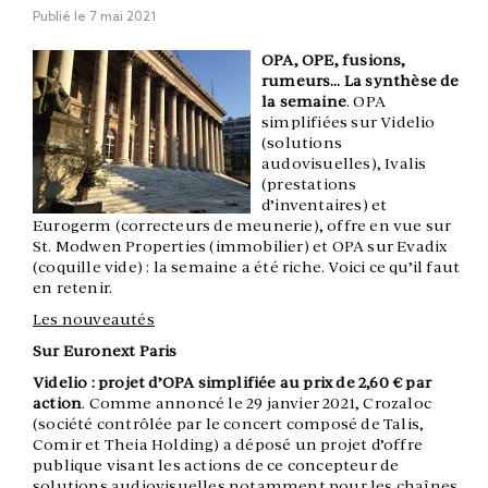
Publié le
7 mai 2021
OPA, OPE, fusions,
rumeurs… La synthèse de
la semaine
. OPA
simplifiées sur Videlio
(solutions
audovisuelles), Ivalis
(prestations
d’inventaires) et
Eurogerm (correcteurs de meunerie), offre en vue sur
St. Modwen Properties (immobilier) et OPA sur Evadix
(coquille vide) : la semaine a été riche. Voici ce qu’il faut
en retenir.
Les nouveautés
Sur Euronext Paris
Videlio : projet d’OPA simplifiée au prix de 2,60 € par
action
. Comme annoncé le 29 janvier 2021, Crozaloc
(société contrôlée par le concert composé de Talis,
Comir et Theia Holding) a déposé un projet d’offre
publique visant les actions de ce concepteur de
solutions audiovisuelles notamment pour les chaînes