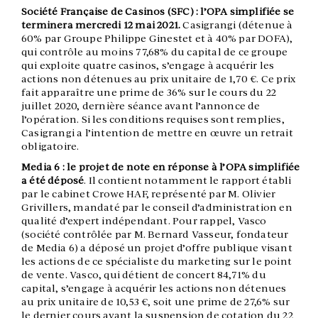
Société Française de Casinos (SFC) : l’OPA simplifiée se
terminera mercredi 12 mai 2021.
Casigrangi (détenue à
60% par Groupe Philippe Ginestet et à 40% par DOFA),
qui contrôle au moins 77,68% du capital de ce groupe
qui exploite quatre casinos, s’engage à acquérir les
actions non détenues au prix unitaire de 1,70 €. Ce prix
fait apparaître une prime de 36% sur le cours du 22
juillet 2020, dernière séance avant l’annonce de
l’opération. Si les conditions requises sont remplies,
Casigrangi a l’intention de mettre en œuvre un retrait
obligatoire.
Media 6 : le projet de note en réponse à l’OPA simplifiée
a été déposé
. Il contient notamment le rapport établi
par le cabinet Crowe HAF, représenté par M. Olivier
Grivillers, mandaté par le conseil d’administration en
qualité d’expert indépendant. Pour rappel, Vasco
(société contrôlée par M. Bernard Vasseur, fondateur
de Media 6) a déposé un projet d’offre publique visant
les actions de ce spécialiste du marketing sur le point
de vente. Vasco, qui détient de concert 84,71% du
capital, s’engage à acquérir les actions non détenues
au prix unitaire de 10,53 €, soit une prime de 27,6% sur
le dernier cours avant la suspension de cotation du 22