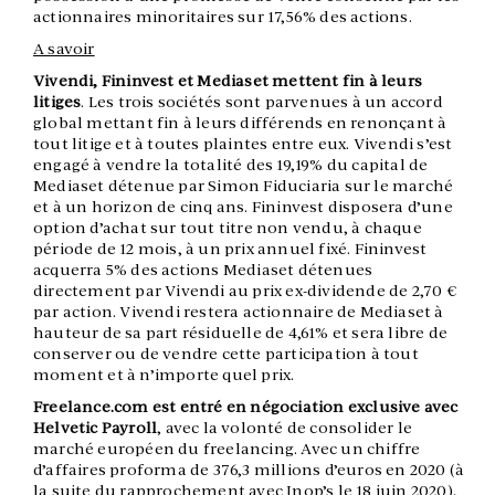
actionnaires minoritaires sur 17,56% des actions.
A savoir
Vivendi, Fininvest et Mediaset mettent fin à leurs
litiges
. Les trois sociétés sont parvenues à un accord
global mettant fin à leurs différends en renonçant à
tout litige et à toutes plaintes entre eux. Vivendi s’est
engagé à vendre la totalité des 19,19% du capital de
Mediaset détenue par Simon Fiduciaria sur le marché
et à un horizon de cinq ans. Fininvest disposera d’une
option d’achat sur tout titre non vendu, à chaque
période de 12 mois, à un prix annuel fixé. Fininvest
acquerra 5% des actions Mediaset détenues
directement par Vivendi au prix ex-dividende de 2,70 €
par action. Vivendi restera actionnaire de Mediaset à
hauteur de sa part résiduelle de 4,61% et sera libre de
conserver ou de vendre cette participation à tout
moment et à n’importe quel prix.
Freelance.com est entré en négociation exclusive avec
Helvetic Payroll
, avec la volonté de consolider le
marché européen du freelancing. Avec un chiffre
d’affaires proforma de 376,3 millions d’euros en 2020 (à
la suite du rapprochement avec Inop’s le 18 juin 2020),