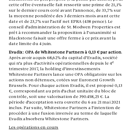
cette offre éventuelle fait ressortir une
prime de 21,1%
sur le dernier cours coté avant l’annonce, de 33,7% sur
la moyenne pondérée des 3 derniers mois avant cette
date et de 23,7% sur l’actif net EPRA (438 pence). Le
conseil d’administration de St. Modwen Properties est
prêt à recommander la proposition à l’unanimité si
Blackstone faisait une offre ferme à ce prix avant la
date limite du 4 juin.
Evadix : OPA de Whitestone Partners à 0,13 € par action
.
Après avoir acquis 68,62% du capital d’Evadix, société
e
qui n’a plus d’activités opérationnelles depuis le 4
trimestre 2017, la
holding d’investissements
Whitestone Partners lance une OPA obligatoire sur les
actions non détenues, cotées sur Euronext Growth
Brussels. Pour chaque action Evadix, il est proposé 0,13
€, correspondant au prix d’achat unitaire du bloc de
contrôle, soit une valorisation de 390.458,25 €. La
période d’acceptation sera ouverte du 6 au 21 mai 2021
inclus. Par suite,
Whitestone Partners
a l’intention de
procéder à une fusion inversée au terme de laquelle
Evadix absorbera Whitestone
Partners
.
Les opérations en cours