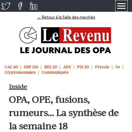
≡
← Retour à la Salle des marchés
CAC 40
SBF 120
BEL 20
AEX
PSI 20
Pétrole
Or
Cryptomonnaies
Communiqués
Inside
OPA, OPE, fusions,
rumeurs… La synthèse de
la semaine 18