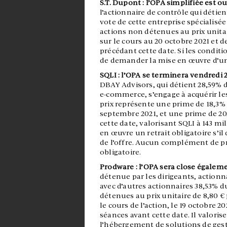
S.T. Dupont : l’OPA simplifiée est ou
l’actionnaire de contrôle qui détie
vote de cette entreprise spécialisée
actions non détenues au prix unitair
sur le cours au 20 octobre 2021 et 
précédant cette date. Si les conditi
de demander la mise en œuvre d’un 
SQLI : l’OPA se terminera vendredi 2
DBAY Advisors, qui détient 28,59% du
e-commerce, s’engage à acquérir les
prix représente une prime de 18,3% 
septembre 2021, et une prime de 20
cette date, valorisant SQLI à 143 mi
en œuvre un retrait obligatoire s’il 
de l’offre. Aucun complément de pri
obligatoire.
Prodware : l’OPA sera close égaleme
détenue par les dirigeants, actionn
avec d’autres actionnaires 38,53% du
détenues au prix unitaire de 8,80 € 
le cours de l’action, le 19 octobre 
séances avant cette date. Il valorise
l’hébergement de solutions de gesti