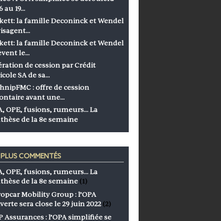
6 au 19…
kett: la famille Deconinck et Wendel
isagent…
kett: la famille Deconinck et Wendel
èvent le…
ration de cession par Crédit
icole SA de sa…
hnipFMC : offre de cession
ontaire avant une…
, OPE, fusions, rumeurs… La
thèse de la 8e semaine
S PLUS COMMENTÉS
, OPE, fusions, rumeurs… La
thèse de la 8e semaine
(1)
opcar Mobility Group : l’OPA
verte sera close le 29 juin 2022
(2)
 Assurances : l’OPA simplifiée se