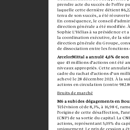
prendre acte du succès de l’offre p
laquelle cette dernière détient 86,2
tenu de son succès, a été réouverte l
En conséquence, le conseil d’admini
direction générale a été modifiée.
Sophie L’Hélias à sa présidence et 
la coordination exécutive, de la sûr
direction générale du Groupe, con
de dissociation entre les fonctions 
ArcelorMittal a annulé 4,6% de son 
que 45 millions d’actions ont été 
niveaux appropriés. Cette annulati
cadre du rachat d’actions d’un mill
achevé le 28 décembre 2021. À la sui
actions en circulation (contre 982.8
Bruits de marché
M6 a subi des dégagements en Bou
Télévision cède 8,3%, à 16,98 €, ram
l’origine de cette désaffection, l’
(CNP) de sa sortie du capital. La CNP
actions, représentant 5,05% du capi
uniquement. Le prix de cession a été