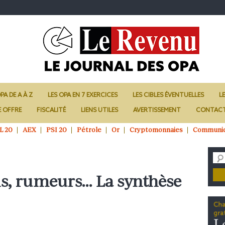
PA DE A À Z
LES OPA EN 7 EXERCICES
LES CIBLES ÉVENTUELLES
L
E OFFRE
FISCALITÉ
LIENS UTILES
AVERTISSEMENT
CONTAC
L 20
AEX
PSI 20
Pétrole
Or
Cryptomonnaies
Communi
ns, rumeurs… La synthèse