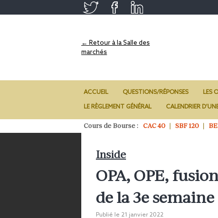
← Retour à la Salle des
marchés
ACCUEIL
QUESTIONS/RÉPONSES
LES O
LE RÈGLEMENT GÉNÉRAL
CALENDRIER D’UN
Cours de Bourse :
CAC 40
SBF 120
BE
Inside
OPA, OPE, fusio
de la 3e semaine
Publié le
21 janvier 2022