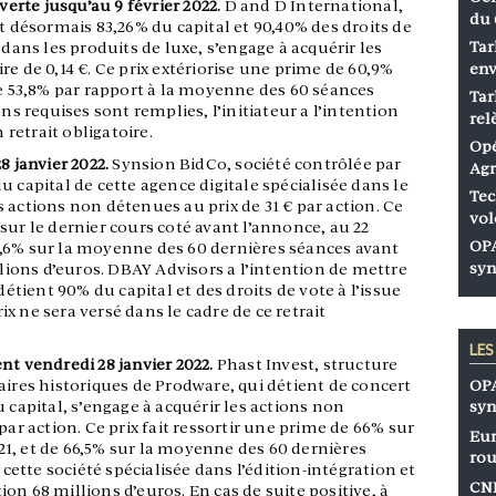
verte jusqu’au 9 février 2022.
D and D International,
du 
nt désormais 83,26% du capital et 90,40% des droits de
Tar
 dans les produits de luxe, s’engage à acquérir les
e de 0,14 €. Ce prix extériorise une prime de 60,9%
env
de 53,8% par rapport à la moyenne des 60 séances
Tar
ons requises sont remplies, l’initiateur a l’intention
rel
retrait obligatoire.
Opé
8 janvier 2022.
Synsion BidCo, société contrôlée par
Agr
 capital de cette agence digitale spécialisée dans le
Tec
 actions non détenues au prix de 31 € par action. Ce
vol
sur le dernier cours coté avant l’annonce, au 22
OPA
,6% sur la moyenne des 60 dernières séances avant
syn
llions d’euros. DBAY Advisors a l’intention de mettre
détient 90% du capital et des droits de vote à l’issue
x ne sera versé dans le cadre de ce retrait
LE
nt vendredi 28 janvier 2022.
Phast Invest, structure
OPA
aires historiques de Prodware, qui détient de concert
syn
 capital, s’engage à acquérir les actions non
par action. Ce prix fait ressortir une prime de 66% sur
Eur
2021, et de 66,5% sur la moyenne des 60 dernières
rou
 cette société spécialisée dans l’édition-intégration et
CNP
on 68 millions d’euros. En cas de suite positive, à