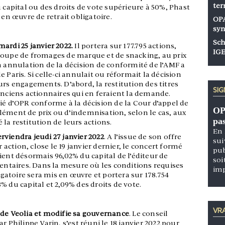
ter
u capital ou des droits de vote supérieure à 50%, Phast
 en œuvre de retrait obligatoire.
OPA
syn
Sch
 mardi 25 janvier 2022.
Il portera sur 177.795 actions,
IGE
roupe de fromages de marque et de snacking, au prix
n annulation de la décision de conformité de l’AMF a
 Paris. Si celle-ci annulait ou réformait la décision
urs engagements. D’abord, la restitution des titres
SI
anciens actionnaires qui en feraient la demande.
ié d’OPR conforme à la décision de la Cour d’appel de
OP
lément de prix ou d’indemnisation, selon le cas, aux
pa
la restitution de leurs actions.
En 
terviendra jeudi 27 janvier 2022
. A l’issue de son offre
sui
r action, close le 19 janvier dernier, le concert formé
pub
ient désormais 96,02% du capital de l’éditeur de
soi
dentaires. Dans la mesure où les conditions requises
im
ligatoire sera mis en œuvre et portera sur 178.754
% du capital et 2,09% des droits de vote.
VRA
 de Veolia et modifie sa gouvernance
. Le conseil
r Philippe Varin, s’est réuni le 18 janvier 2022 pour