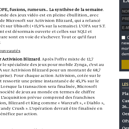
OPE, fusions, rumeurs… La synthèse de la semaine
.
nde des jeux vidéo est en pleine ébullition, avec
 de Microsoft sur Activision Blizzard, qui a relancé
rêt sur Ubisoft (+15,9% sur la semaine). L’OPA sur S.T.
t est désormais ouverte et celles sur SQLI et
are sont en voie de s’achever. Tout ce qu’il faut
O
.
news
mon 
ouveautés
dem
 Activision Blizzard
. Après l’offre mixte de 12,7
 le spécialiste des jeux pour mobile Zynga, c’est au
A sur Activision Blizzard pour un montant de 68,7
prise). Pour chaque action Activision, cotée sur le
nt ressortir une prime instantanée de 45,3% sur le
LES
 Lorsque la transaction sera finalisée, Microsoft
 société de jeux au monde en termes de chiffre
Pla
y. L’acquisition prévue comprend des franchises
Cas
n, Blizzard et King comme « Warcraft », « Diablo »,
26…
 Candy Crush ». L’opération devrait être finalisée en
bénéfice par action.
Oen
OPA
Oen