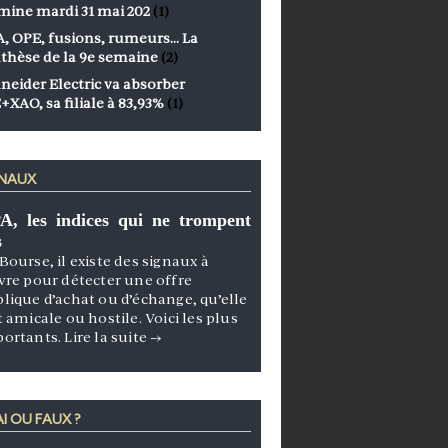
mine mardi 31 mai 202
(1)
, OPE, fusions, rumeurs… La
thèse de la 9e semaine
(2)
neider Electric va absorber
+XAO, sa filiale à 83,93%
(1)
GNAUX
A, les indices qui ne trompent
s
Bourse, il existe des signaux à
vre pour détecter une offre
lique d’achat ou d’échange, qu’elle
t amicale ou hostile. Voici les plus
portants.
Lire la suite
→
I OU FAUX ?