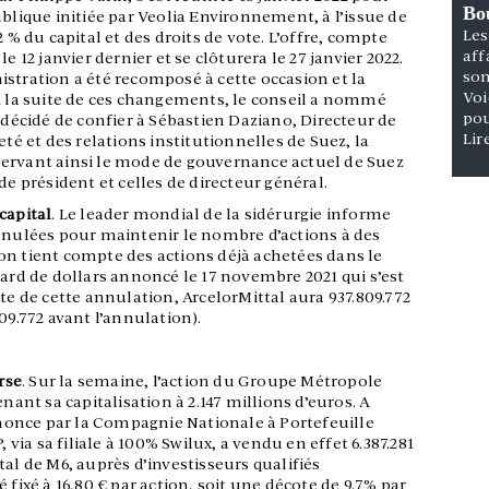
Bou
ublique initiée par Veolia Environnement, à l’issue de
Les
2 % du capital et des droits de vote. L’offre, compte
aff
e 12 janvier dernier et se clôturera le 27 janvier 2022.
son
stration a été recomposé à cette occasion et la
Voi
 À la suite de ces changements, le conseil a nommé
pou
a décidé de confier à Sébastien Daziano, Directeur de
Lir
eté et des relations institutionnelles de Suez, la
servant ainsi le mode de gouvernance actuel de Suez
de président et celles de directeur général.
capital
. Le leader mondial de la sidérurgie informe
annulées pour maintenir le nombre d’actions à des
on tient compte des actions déjà achetées dans le
iard de dollars annoncé le 17 novembre 2021 qui s’est
te de cette annulation, ArcelorMittal aura 937.809.772
09.772 avant l’annulation).
rse
. Sur la semaine, l’action du Groupe Métropole
enant sa capitalisation à 2.147 millions d’euros. A
annonce par la Compagnie Nationale à Portefeuille
, via sa filiale à 100% Swilux, a vendu en effet 6.387.281
tal de M6, auprès d’investisseurs qualifiés
 fixé à 16,80 € par action, soit une décote de 9,7% par