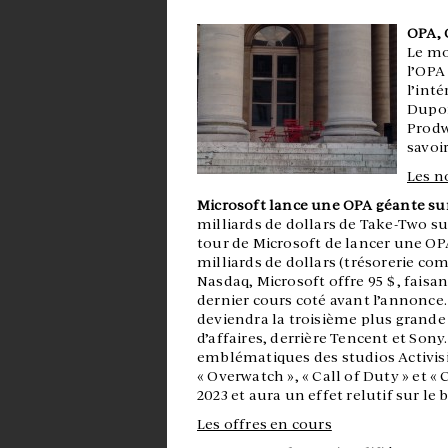
OPA, 
Le mo
l’OPA
l’inté
Dupon
Prodw
savoir
Les n
Microsoft lance une OPA géante sur
milliards de dollars de Take-Two sur
tour de Microsoft de lancer une OP
milliards de dollars (trésorerie com
Nasdaq, Microsoft offre 95 $, faisa
dernier cours coté avant l’annonce.
deviendra la troisième plus grande
d’affaires, derrière Tencent et Son
emblématiques des studios Activisio
« Overwatch », « Call of Duty » et «
2023 et aura un effet relutif sur le 
Les offres en cours