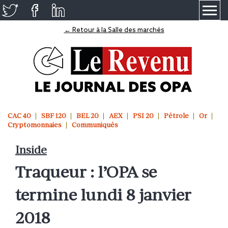
≡
← Retour à la Salle des marchés
CAC 40
SBF 120
BEL 20
AEX
PSI 20
Pétrole
Or
Cryptomonnaies
Communiqués
Inside
Traqueur : l’OPA se
termine lundi 8 janvier
2018