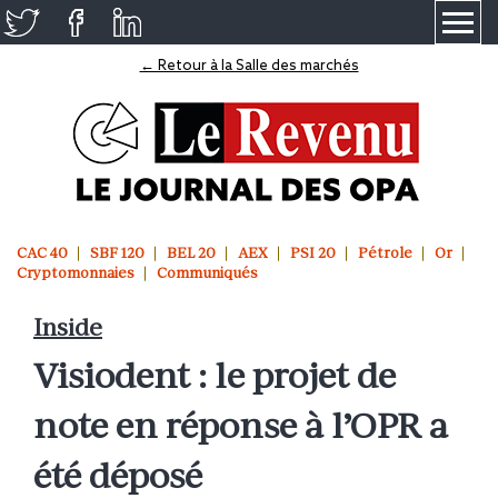
≡
← Retour à la Salle des marchés
CAC 40
SBF 120
BEL 20
AEX
PSI 20
Pétrole
Or
Cryptomonnaies
Communiqués
Inside
Visiodent : le projet de
note en réponse à l’OPR a
été déposé