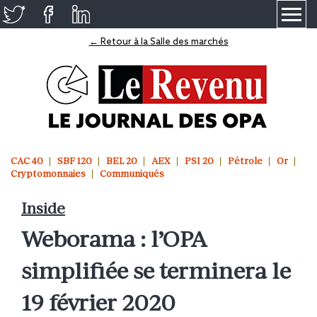
≡
← Retour à la Salle des marchés
CAC 40
SBF 120
BEL 20
AEX
PSI 20
Pétrole
Or
Cryptomonnaies
Communiqués
Inside
Weborama : l’OPA
simplifiée se terminera le
19 février 2020