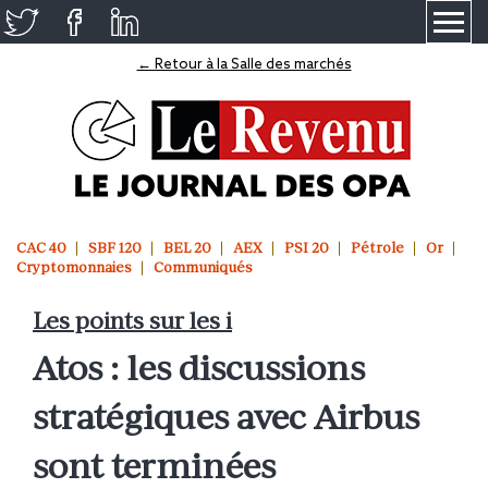
≡
← Retour à la Salle des marchés
CAC 40
SBF 120
BEL 20
AEX
PSI 20
Pétrole
Or
Cryptomonnaies
Communiqués
Les points sur les i
Atos : les discussions
stratégiques avec Airbus
sont terminées