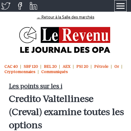
≡
← Retour à la Salle des marchés
CAC 40
SBF 120
BEL 20
AEX
PSI 20
Pétrole
Or
Cryptomonnaies
Communiqués
Les points sur les i
Credito Valtellinese
(Creval) examine toutes les
options