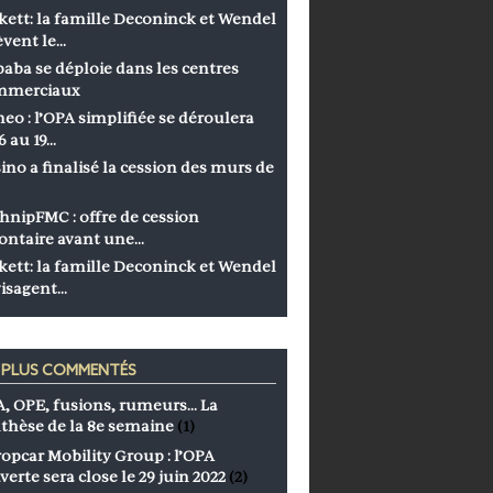
kett: la famille Deconinck et Wendel
èvent le…
baba se déploie dans les centres
mmerciaux
eo : l’OPA simplifiée se déroulera
6 au 19…
ino a finalisé la cession des murs de
hnipFMC : offre de cession
ontaire avant une…
kett: la famille Deconinck et Wendel
isagent…
S PLUS COMMENTÉS
, OPE, fusions, rumeurs… La
thèse de la 8e semaine
(1)
opcar Mobility Group : l’OPA
verte sera close le 29 juin 2022
(2)