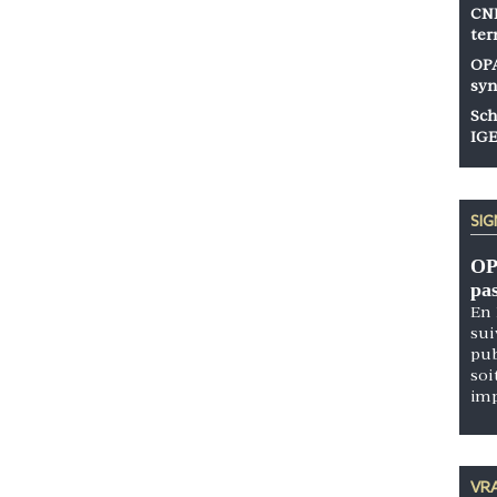
CNP
ter
OPA
syn
Sch
IGE
SI
OP
pa
En 
sui
pub
soi
im
VRA