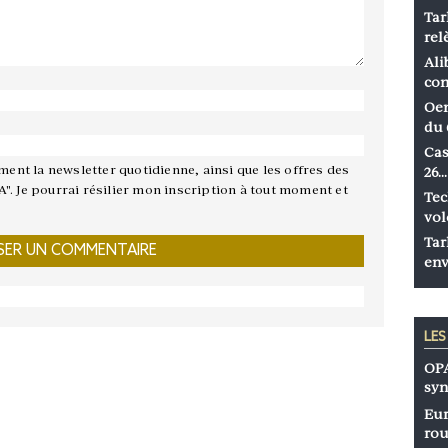
Tar
rel
Ali
co
Oen
du 
Cas
ement la newsletter quotidienne, ainsi que les offres des
26…
A". Je pourrai résilier mon inscription à tout moment et
Tec
vol
Tar
env
LE
OPA
syn
Eur
rou