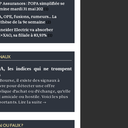
 Assurances : l’OPA simplifiée se
mine mardi 31 mai 202
(1)
, OPE, fusions, rumeurs… La
thèse de la 9e semaine
(2)
neider Electric va absorber
+XAO, sa filiale à 83,93%
(1)
GNAUX
A, les indices qui ne trompent
s
Bourse, il existe des signaux à
vre pour détecter une offre
lique d’achat ou d’échange, qu’elle
t amicale ou hostile. Voici les plus
portants.
Lire la suite
→
I OU FAUX ?