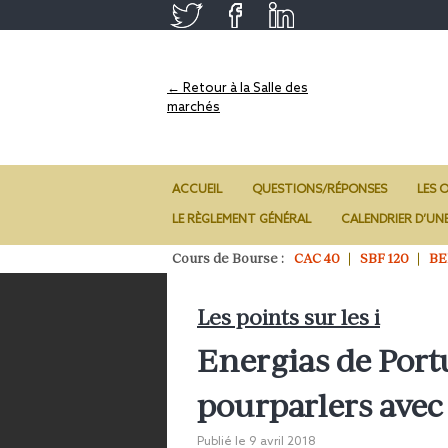
← Retour à la Salle des
marchés
ACCUEIL
QUESTIONS/RÉPONSES
LES O
LE RÈGLEMENT GÉNÉRAL
CALENDRIER D’UN
Cours de Bourse :
CAC 40
SBF 120
BE
Les points sur les i
Energias de Port
pourparlers avec
Publié le
9 avril 2018