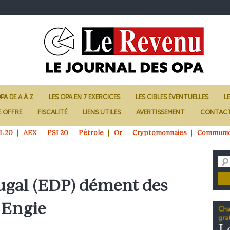
PA DE A À Z
LES OPA EN 7 EXERCICES
LES CIBLES ÉVENTUELLES
L
E OFFRE
FISCALITÉ
LIENS UTILES
AVERTISSEMENT
CONTAC
L 20
AEX
PSI 20
Pétrole
Or
Cryptomonnaies
Communi
ugal (EDP) dément des
 Engie