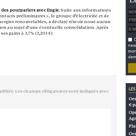
 des pourparlers avec Engie.
Suite aux informations
ntacts préliminaires », le groupe d’électricité et de
énergies renouvelables, a déclaré n’avoir noué aucun
on au sujet d’une éventuelle consolidation. Après
ses gains à 3,7% (3,203 €).
O
news
mon 
dem
LES
ubliée.
Les champs obligatoires sont indiqués avec
Oen
€ p
Opé
Agr
Pla
Oen