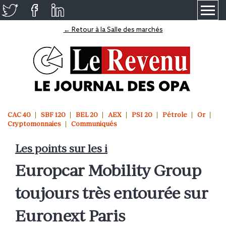
≡
← Retour à la Salle des marchés
CAC 40
SBF 120
BEL 20
AEX
PSI 20
Pétrole
Or
Cryptomonnaies
Communiqués
Les points sur les i
Europcar Mobility Group
toujours très entourée sur
Euronext Paris