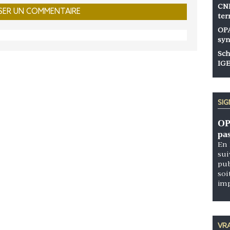
CNP
ter
OPA
syn
Sch
IGE
SI
OP
pa
En 
sui
pub
soi
im
VRA