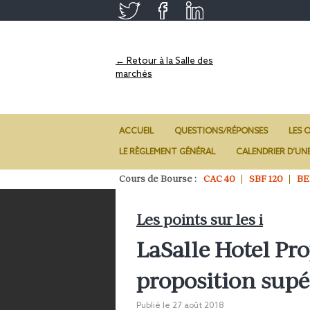
← Retour à la Salle des
marchés
ACCUEIL
QUESTIONS/RÉPONSES
LES O
LE RÈGLEMENT GÉNÉRAL
CALENDRIER D’UN
Cours de Bourse :
CAC 40
SBF 120
BE
Les points sur les i
LaSalle Hotel Pro
proposition supé
Publié le
27 août 2018