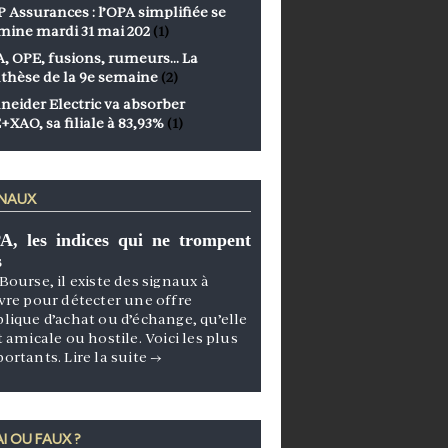
 Assurances : l’OPA simplifiée se
mine mardi 31 mai 202
(1)
, OPE, fusions, rumeurs… La
thèse de la 9e semaine
(2)
neider Electric va absorber
+XAO, sa filiale à 83,93%
(1)
GNAUX
A, les indices qui ne trompent
s
Bourse, il existe des signaux à
vre pour détecter une offre
lique d’achat ou d’échange, qu’elle
t amicale ou hostile. Voici les plus
portants.
Lire la suite
→
I OU FAUX ?