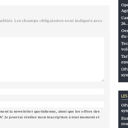
Opé
Agr
Cas
ubliée.
Les champs obligatoires sont indiqués avec
26…
Oen
du 
Tec
vol
Tar
env
OPA
syn
LE
OPA
syn
ement la newsletter quotidienne, ainsi que les offres des
A". Je pourrai résilier mon inscription à tout moment et
Eur
rou