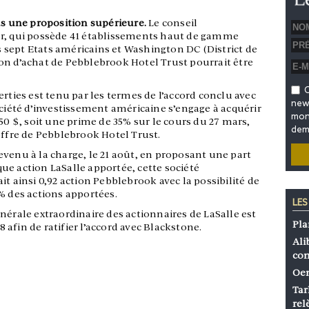
pas une proposition supérieure.
Le conseil
er, qui possède 41 établissements haut de gamme
sept Etats américains et Washington DC (District de
on d’achat de Pebblebrook Hotel Trust pourrait être
O
erties est tenu par les termes de l’accord conclu avec
news
ociété d’investissement américaine s’engage à acquérir
mon 
,50 $, soit une prime de 35% sur le cours du 27 mars,
dem
offre de Pebblebrook Hotel Trust.
venu à la charge, le 21 août, en proposant une part
ue action LaSalle apportée, cette société
t ainsi 0,92 action Pebblebrook avec la possibilité de
% des actions apportées.
LES
nérale extraordinaire des actionnaires de LaSalle est
Pla
afin de ratifier l’accord avec Blackstone.
Ali
co
Oen
Tar
rel