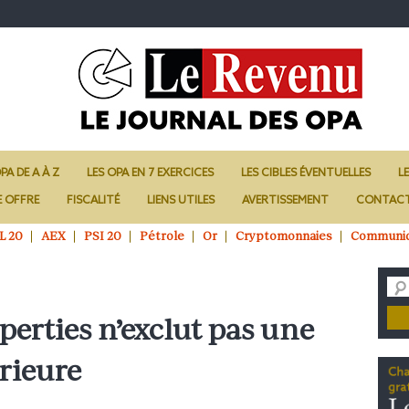
PA DE A À Z
LES OPA EN 7 EXERCICES
LES CIBLES ÉVENTUELLES
L
E OFFRE
FISCALITÉ
LIENS UTILES
AVERTISSEMENT
CONTAC
L 20
AEX
PSI 20
Pétrole
Or
Cryptomonnaies
Communi
perties n’exclut pas une
rieure