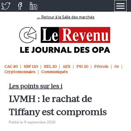
≡
← Retour à la Salle des marchés
CAC 40
SBF 120
BEL 20
AEX
PSI 20
Pétrole
Or
Cryptomonnaies
Communiqués
Les points sur les i
LVMH : le rachat de
Tiffany est compromis
Publié le
9 septembre 2020