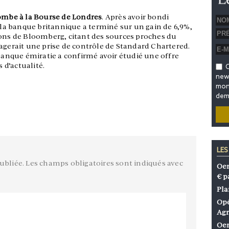
tombe à la Bourse de Londres
. Après avoir bondi
e la banque britannique a terminé sur un gain de 6,9%,
ions de Bloomberg, citant des sources proches du
agerait une prise de contrôle de Standard Chartered.
 banque émiratie a confirmé avoir étudié une offre
s d’actualité.
O
news
mon 
dem
LES
ubliée.
Les champs obligatoires sont indiqués avec
Oen
€ p
Pla
Opé
Agr
Oen