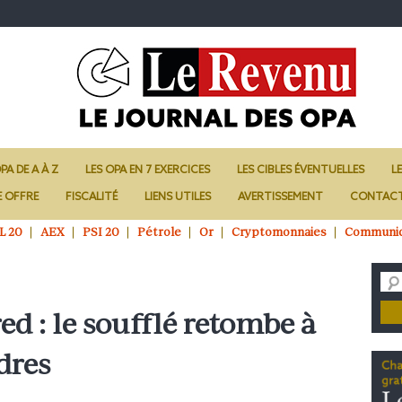
PA DE A À Z
LES OPA EN 7 EXERCICES
LES CIBLES ÉVENTUELLES
L
E OFFRE
FISCALITÉ
LIENS UTILES
AVERTISSEMENT
CONTAC
L 20
AEX
PSI 20
Pétrole
Or
Cryptomonnaies
Communi
d : le soufflé retombe à
dres