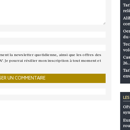
Tar
rel
Ali
co
Oen
du 
Tec
vol
ement la newsletter quotidienne, ainsi que les offres des
Cas
A". Je pourrai résilier mon inscription à tout moment et
26…
Tar
env
LE
OPA
syn
Eur
rou