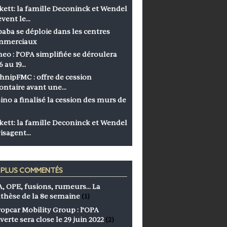
kett: la famille Deconinck et Wendel
èvent le…
baba se déploie dans les centres
mmerciaux
eo : l’OPA simplifiée se déroulera
6 au 19…
hnipFMC : offre de cession
ontaire avant une…
ino a finalisé la cession des murs de
kett: la famille Deconinck et Wendel
isagent…
S PLUS COMMENTÉS
, OPE, fusions, rumeurs… La
thèse de la 8e semaine
(1)
opcar Mobility Group : l’OPA
verte sera close le 29 juin 2022
(2)