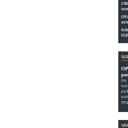
CNP
ter
OPA
syn
Sch
IGE
SI
OP
pa
En 
sui
pub
soi
im
VRA