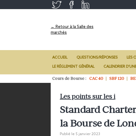
← Retour à la Salle des
marchés
ACCUEIL
QUESTIONS/RÉPONSES
LES O
LE RÈGLEMENT GÉNÉRAL
CALENDRIER D’UN
Cours de Bourse :
CAC 40
SBF 120
BE
Les points sur les i
Standard Chartere
la Bourse de Lon
Publié le
5 janvier 2023