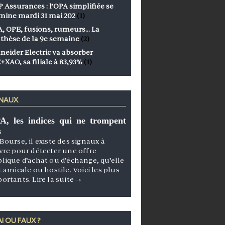
 Assurances : l’OPA simplifiée se
mine mardi 31 mai 202
(1)
, OPE, fusions, rumeurs… La
thèse de la 9e semaine
(2)
neider Electric va absorber
+XAO, sa filiale à 83,93%
(1)
GNAUX
A, les indices qui ne trompent
s
Bourse, il existe des signaux à
vre pour détecter une offre
lique d’achat ou d’échange, qu’elle
t amicale ou hostile. Voici les plus
portants.
Lire la suite
→
I OU FAUX ?