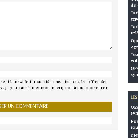
du 
Tar
env
Tar
rel
Opé
Agr
Tec
vol
OPA
syn
ement la newsletter quotidienne, ainsi que les offres des
A". Je pourrai résilier mon inscription à tout moment et
LE
OPA
syn
Eur
rou
CNP