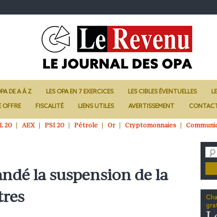
PA DE A À Z
LES OPA EN 7 EXERCICES
LES CIBLES ÉVENTUELLES
L
E OFFRE
FISCALITÉ
LIENS UTILES
AVERTISSEMENT
CONTAC
L 20
AEX
PSI 20
Pétrole
Or
Cryptomonnaies
Communi
ndé la suspension de la
tres