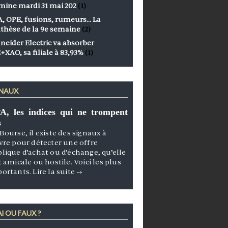
mine mardi 31 mai 202
(1)
, OPE, fusions, rumeurs… La
thèse de la 9e semaine
(2)
neider Electric va absorber
+XAO, sa filiale à 83,93%
(1)
GNAUX
A, les indices qui ne trompent
s
Bourse, il existe des signaux à
vre pour détecter une offre
lique d’achat ou d’échange, qu’elle
t amicale ou hostile. Voici les plus
portants.
Lire la suite
→
I OU FAUX ?