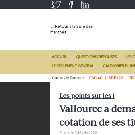
← Retour à la Salle des
marchés
ACCUEIL
QUESTIONS/RÉPONSES
LES O
LE RÈGLEMENT GÉNÉRAL
CALENDRIER D’UN
Cours de Bourse :
CAC 40
SBF 120
BE
Les points sur les i
Vallourec a dema
cotation de ses ti
Publié le
2 février 2021