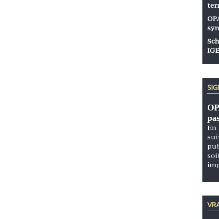
ter
OPA
syn
Sch
IGE
SI
OP
pa
En 
sui
pub
soi
im
VRA