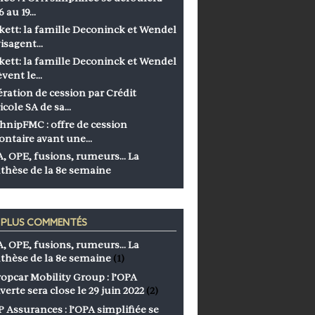
6 au 19…
kett: la famille Deconinck et Wendel
isagent…
kett: la famille Deconinck et Wendel
èvent le…
ration de cession par Crédit
icole SA de sa…
hnipFMC : offre de cession
ontaire avant une…
, OPE, fusions, rumeurs… La
thèse de la 8e semaine
S PLUS COMMENTÉS
, OPE, fusions, rumeurs… La
thèse de la 8e semaine
(1)
opcar Mobility Group : l’OPA
verte sera close le 29 juin 2022
(2)
 Assurances : l’OPA simplifiée se