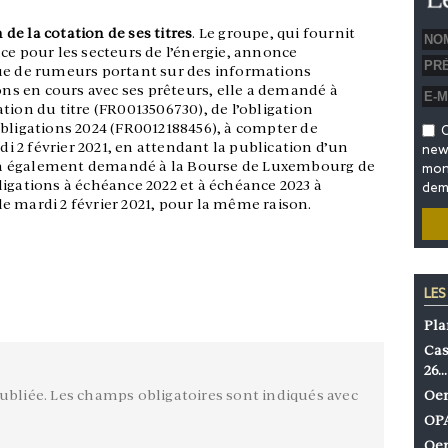
e la cotation de ses titres
. Le groupe, qui fournit
ce pour les secteurs de l’énergie, annonce
que de rumeurs portant sur des informations
ions en cours avec ses prêteurs, elle a demandé à
tion du titre (FR0013506730), de l’obligation
obligations 2024 (FR0012188456), à compter de
O
 2 février 2021, en attendant la publication d’un
news
a également demandé à la Bourse de Luxembourg de
mon 
igations à échéance 2022 et à échéance 2023 à
dem
e mardi 2 février 2021, pour la même raison.
LES
Pla
Cas
26…
ubliée.
Les champs obligatoires sont indiqués avec
Oen
OPA
Oen