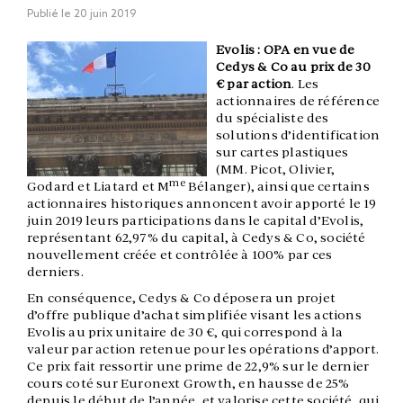
Publié le
20 juin 2019
Evolis : OPA en vue de
Cedys & Co au prix de 30
€ par action
. Les
actionnaires de référence
du spécialiste des
solutions d’identification
sur cartes plastiques
(MM. Picot, Olivier,
me
Godard et Liatard et M
Bélanger), ainsi que certains
actionnaires historiques annoncent avoir apporté le 19
juin 2019 leurs participations dans le capital d’Evolis,
représentant 62,97% du capital, à Cedys & Co, société
nouvellement créée et contrôlée à 100% par ces
derniers.
En conséquence, Cedys & Co déposera un projet
d’offre publique d’achat simplifiée visant les actions
Evolis au prix unitaire de 30 €, qui correspond à la
valeur par action retenue pour les opérations d’apport.
Ce prix fait ressortir une prime de 22,9% sur le dernier
cours coté sur Euronext Growth, en hausse de 25%
depuis le début de l’année, et valorise cette société, qui