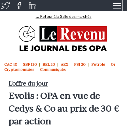
≡
← Retour à la Salle des marchés
CAC 40
SBF 120
BEL 20
AEX
PSI 20
Pétrole
Or
Cryptomonnaies
Communiqués
L'offre du jour
Evolis : OPA en vue de
Cedys & Co au prix de 30 €
par action