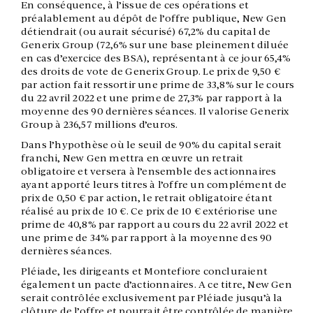
En conséquence, à l’issue de ces opérations et
préalablement au dépôt de l’offre publique, New Gen
détiendrait (ou aurait sécurisé) 67,2% du capital de
Generix Group (72,6% sur une base pleinement diluée
en cas d’exercice des BSA), représentant à ce jour 65,4%
des droits de vote de Generix Group. Le prix de 9,50 €
par action fait ressortir une prime de 33,8% sur le cours
du 22 avril 2022 et une prime de 27,3% par rapport à la
moyenne des 90 dernières séances. Il valorise Generix
Group à 236,57 millions d’euros.
Dans l’hypothèse où le seuil de 90% du capital serait
franchi, New Gen mettra en œuvre un retrait
obligatoire et versera à l’ensemble des actionnaires
ayant apporté leurs titres à l’offre un complément de
prix de 0,50 € par action, le retrait obligatoire étant
réalisé au prix de 10 €. Ce prix de 10 € extériorise une
prime de 40,8% par rapport au cours du 22 avril 2022 et
une prime de 34% par rapport à la moyenne des 90
dernières séances.
Pléiade, les dirigeants et Montefiore concluraient
également un pacte d’actionnaires. A ce titre, New Gen
serait contrôlée exclusivement par Pléiade jusqu’à la
clôture de l’offre et pourrait être contrôlée de manière