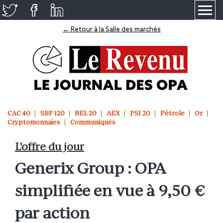
≡
← Retour à la Salle des marchés
CAC 40
SBF 120
BEL 20
AEX
PSI 20
Pétrole
Or
Cryptomonnaies
Communiqués
L'offre du jour
Generix Group : OPA
simplifiée en vue à 9,50 €
par action