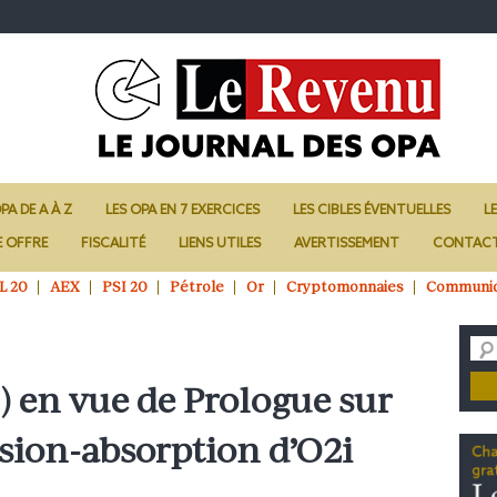
PA DE A À Z
LES OPA EN 7 EXERCICES
LES CIBLES ÉVENTUELLES
L
E OFFRE
FISCALITÉ
LIENS UTILES
AVERTISSEMENT
CONTAC
L 20
AEX
PSI 20
Pétrole
Or
Cryptomonnaies
Communi
 en vue de Prologue sur
sion-absorption d’O2i