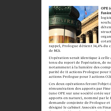
OPE (
fusio
logic
souha
déten
struc
organ
cotat
rappel, Prologue détient 34,4% du c
de M2i.
L’opération serait identique à cel
tenu du report de l’opération, de no
notamment à la lumière des comptes
parité de 11 actions Prologue pour 1
actions Prologue pour 3 actions O2i 
Ces deux opérations feront l’objet d
rémunération des apports par Finex
(une OPE sur une société cotée su
apports en nature), nommé par le 
demande conjointe de Prologue et d’
désigné le cabinet Associés en Fina