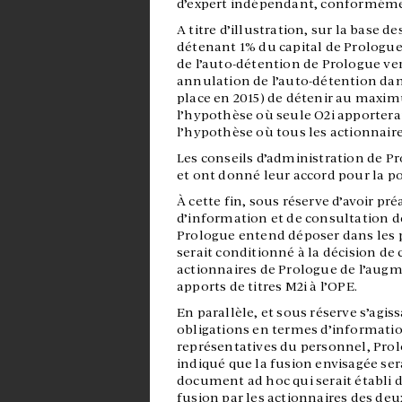
d’expert indépendant, conformémen
A titre d’illustration, sur la base d
détenant 1% du capital de Prologue 
de l’auto-détention de Prologue ver
annulation de l’auto-détention dan
place en 2015) de détenir au maxim
l’hypothèse où seule O2i apporterai
l’hypothèse où tous les actionnaires
Les conseils d’administration de Pro
et ont donné leur accord pour la po
À cette fin, sous réserve d’avoir pr
d’information et de consultation d
Prologue entend déposer dans les 
serait conditionné à la décision de 
actionnaires de Prologue de l’augm
apports de titres M2i à l’OPE.
En parallèle, et sous réserve s’agis
obligations en termes d’informatio
représentatives du personnel, Prolo
indiqué que la fusion envisagée se
document ad hoc qui serait établi da
fusion par les actionnaires des deux