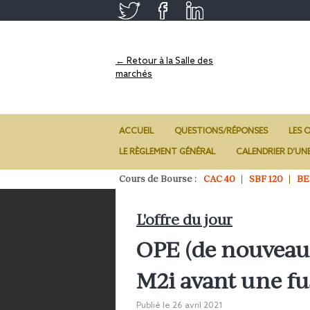
← Retour à la Salle des
marchés
ACCUEIL
QUESTIONS/RÉPONSES
LES O
LE RÈGLEMENT GÉNÉRAL
CALENDRIER D’UN
Cours de Bourse :
CAC 40
SBF 120
BE
L'offre du jour
OPE (de nouveau)
M2i avant une fu
Publié le
26 avril 2021