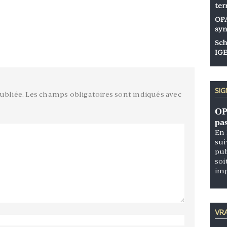
ter
OPA
syn
Sch
IGE
SI
ubliée.
Les champs obligatoires sont indiqués avec
OP
pa
En 
sui
pub
soi
im
VRA