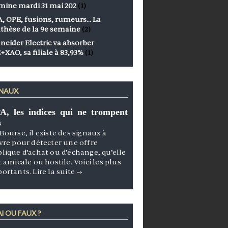
mine mardi 31 mai 202
(1)
, OPE, fusions, rumeurs… La
thèse de la 9e semaine
(2)
neider Electric va absorber
+XAO, sa filiale à 83,93%
(1)
GNAUX
A, les indices qui ne trompent
s
Bourse, il existe des signaux à
vre pour détecter une offre
lique d’achat ou d’échange, qu’elle
t amicale ou hostile. Voici les plus
portants.
Lire la suite
→
I OU FAUX ?