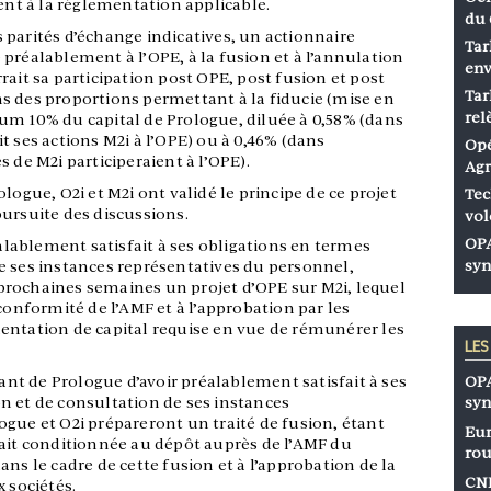
t à la réglementation applicable.
du 
es parités d’échange indicatives, un actionnaire
Tar
préalablement à l’OPE, à la fusion et à l’annulation
env
rait sa participation post OPE, post fusion et post
Tar
s des proportions permettant à la fiducie (mise en
rel
um 10% du capital de Prologue, diluée à 0,58% (dans
t ses actions M2i à l’OPE) ou à 0,46% (dans
Opé
 de M2i participeraient à l’OPE).
Agr
logue, O2i et M2i ont validé le principe de ce projet
Tec
ursuite des discussions.
vol
OPA
éalablement satisfait à ses obligations en termes
syn
e ses instances représentatives du personnel,
prochaines semaines un projet d’OPE sur M2i, lequel
conformité de l’AMF et à l’approbation par les
entation de capital requise en vue de rémunérer les
LE
OPA
sant de Prologue d’avoir préalablement satisfait à ses
syn
n et de consultation de ses instances
gue et O2i prépareront un traité de fusion, étant
Eur
rait conditionnée au dépôt auprès de l’AMF du
rou
ns le cadre de cette fusion et à l’approbation de la
CNP
 sociétés.