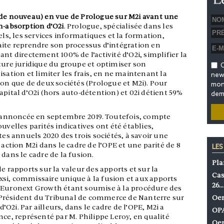
de nouveau) en vue de Prologue sur M2i avant une
n-absorption d’O2i
. Prologue, spécialisée dans les
iels, les services informatiques et la formation,
ite reprendre son processus d’intégration en
ant directement 100% de l’activité d’O2i, simplifier la
ture juridique du groupe et optimiser son
O
isation et limiter les frais, en ne maintenant la
news
ion que de deux sociétés (Prologue et M2i). Pour
mon 
apital d’O2i (hors auto-détention) et 02i détient 59%
dem
le annoncée en septembre 2019. Toutefois, compte
uvelles parités indicatives ont été établies,
 annuels 2020 des trois sociétés, à savoir une
 action M2i dans le cadre de l’OPE et une parité de 8
LES
dans le cadre de la fusion.
Pla
e rapports sur la valeur des apports et sur la
Cas
si, commissaire unique à la fusion et aux apports
26…
r Euronext Growth étant soumise à la procédure des
Président du Tribunal de commerce de Nanterre sur
Oen
O2i. Par ailleurs, dans le cadre de l’OPE, M2i a
OPA
nce, représenté par M. Philippe Leroy, en qualité
Oen