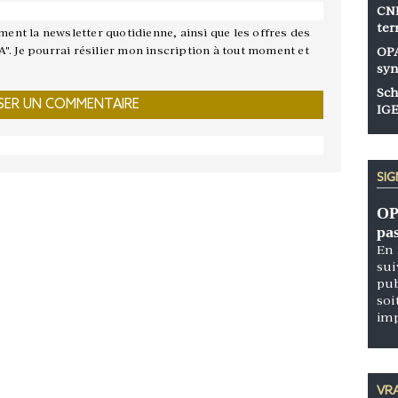
CNP
ter
ement la newsletter quotidienne, ainsi que les offres des
A". Je pourrai résilier mon inscription à tout moment et
OPA
syn
Sch
IGE
SI
OP
pa
En 
sui
pub
soi
im
VRA