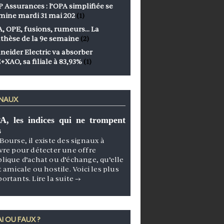
 Assurances : l’OPA simplifiée se
mine mardi 31 mai 202
(1)
, OPE, fusions, rumeurs… La
thèse de la 9e semaine
(2)
neider Electric va absorber
+XAO, sa filiale à 83,93%
(1)
GNAUX
A, les indices qui ne trompent
s
Bourse, il existe des signaux à
vre pour détecter une offre
lique d’achat ou d’échange, qu’elle
t amicale ou hostile. Voici les plus
portants.
Lire la suite
→
I OU FAUX ?