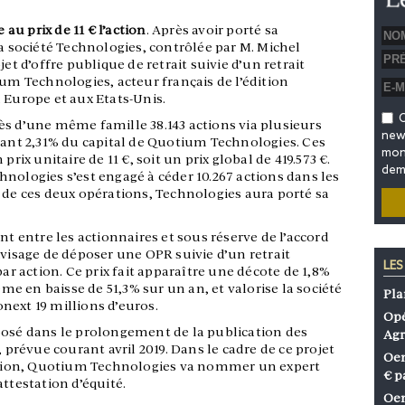
u prix de 11 € l’action
. Après avoir porté sa
la société Technologies, contrôlée par M. Michel
et d’offre publique de retrait suivie d’un retrait
ium Technologies, acteur français de l’édition
 Europe et aux Etats-Unis.
O
ès d’une même famille 38.143 actions via plusieurs
news
ntant 2,31% du capital de Quotium Technologies. Ces
mon 
prix unitaire de 11 €, soit un prix global de 419.573 €.
dem
nologies s’est engagé à céder 10.267 actions dans les
 de ces deux opérations, Technologies aura porté sa
nt entre les actionnaires et sous réserve de l’accord
nvisage de déposer une OPR suivie d’un retrait
LES
par action. Ce prix fait apparaître une décote de 1,8%
ême en baisse de 51,3% sur un an, et valorise la société
Pla
next 19 millions d’euros.
Opé
posé dans le prolongement de la publication des
Agr
, prévue courant avril 2019. Dans le cadre de ce projet
Oen
tion, Quotium Technologies va nommer un expert
€ p
ttestation d’équité.
Oen