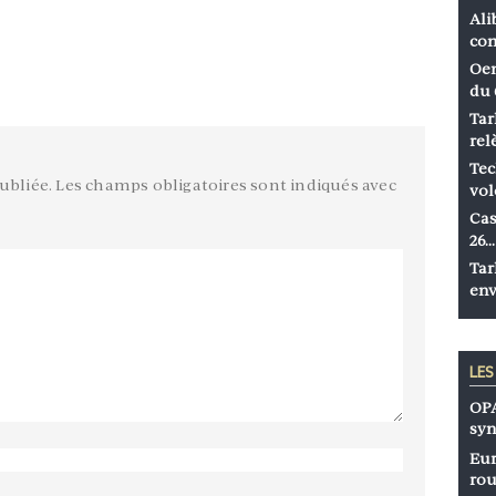
Ali
co
Oen
du 
Tar
rel
Tec
ubliée.
Les champs obligatoires sont indiqués avec
vol
Cas
26…
Tar
env
LE
OPA
syn
Eur
rou