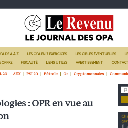
PA DE A À Z
LES OPA EN 7 EXERCICES
LES CIBLES ÉVENTUELLES
L
E OFFRE
FISCALITÉ
LIENS UTILES
AVERTISSEMENT
CONTAC
L 20
AEX
PSI 20
Pétrole
Or
Cryptomonnaies
Communi
ogies : OPR en vue au
ion