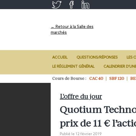
← Retour à la Salle des
marchés
ACCUEIL
QUESTIONS/RÉPONSES
LES O
LE RÈGLEMENT GÉNÉRAL
CALENDRIER D’UN
Cours de Bourse :
CAC 40
SBF 120
BE
L'offre du jour
Quotium Technol
prix de 11 € l’act
Publié le
12 février 2019