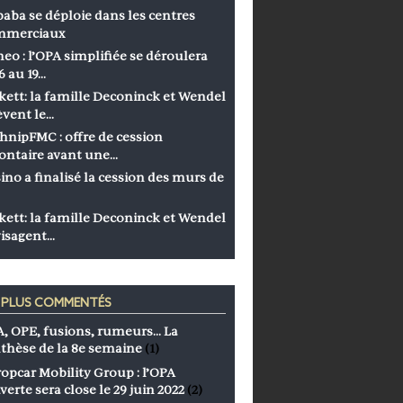
baba se déploie dans les centres
mmerciaux
eo : l’OPA simplifiée se déroulera
6 au 19…
kett: la famille Deconinck et Wendel
èvent le…
hnipFMC : offre de cession
ontaire avant une…
ino a finalisé la cession des murs de
kett: la famille Deconinck et Wendel
isagent…
S PLUS COMMENTÉS
, OPE, fusions, rumeurs… La
thèse de la 8e semaine
(1)
opcar Mobility Group : l’OPA
verte sera close le 29 juin 2022
(2)