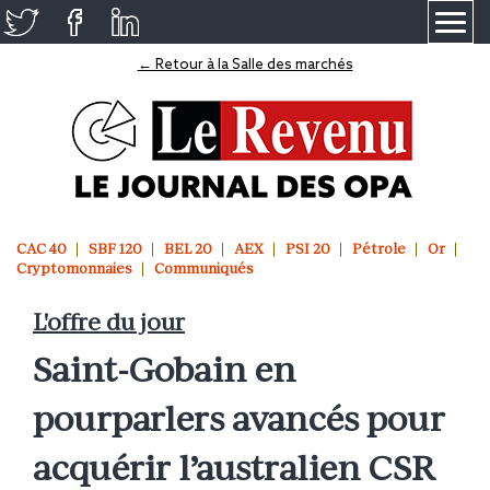
≡
← Retour à la Salle des marchés
CAC 40
SBF 120
BEL 20
AEX
PSI 20
Pétrole
Or
Cryptomonnaies
Communiqués
L'offre du jour
Saint-Gobain en
pourparlers avancés pour
acquérir l’australien CSR