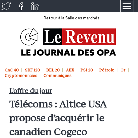
≡
← Retour à la Salle des marchés
CAC 40
SBF 120
BEL 20
AEX
PSI 20
Pétrole
Or
Cryptomonnaies
Communiqués
L'offre du jour
Télécoms : Altice USA
propose d’acquérir le
canadien Cogeco