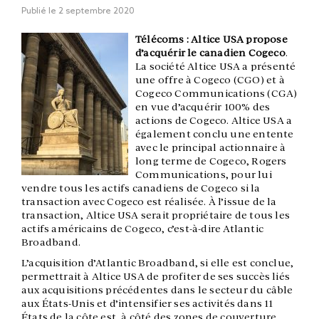
Publié le
2 septembre 2020
Télécoms : Altice USA propose
d’acquérir le canadien Cogeco
.
La société Altice USA a présenté
une offre à Cogeco (CGO) et à
Cogeco Communications (CGA)
en vue d’acquérir 100% des
actions de Cogeco. Altice USA a
également conclu une entente
avec le principal actionnaire à
long terme de Cogeco, Rogers
Communications, pour lui
vendre tous les actifs canadiens de Cogeco si la
transaction avec Cogeco est réalisée. À l’issue de la
transaction, Altice USA serait propriétaire de tous les
actifs américains de Cogeco, c’est-à-dire Atlantic
Broadband.
L’acquisition d’Atlantic Broadband, si elle est conclue,
permettrait à Altice USA de profiter de ses succès liés
aux acquisitions précédentes dans le secteur du câble
aux États-Unis et d’intensifier ses activités dans 11
États de la côte est, à côté des zones de couverture