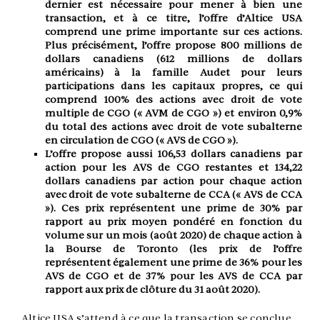
dernier est nécessaire pour mener à bien une
transaction, et à ce titre, l’offre d’Altice USA
comprend une prime importante sur ces actions.
Plus précisément, l’offre propose 800 millions de
dollars canadiens (612 millions de dollars
américains) à la famille Audet pour leurs
participations dans les capitaux propres, ce qui
comprend 100% des actions avec droit de vote
multiple de CGO (« AVM de CGO ») et environ 0,9%
du total des actions avec droit de vote subalterne
en circulation de CGO (« AVS de CGO »).
L’offre propose aussi 106,53 dollars canadiens par
action pour les AVS de CGO restantes et 134,22
dollars canadiens par action pour chaque action
avec droit de vote subalterne de CCA (« AVS de CCA
»). Ces prix représentent une prime de 30% par
rapport au prix moyen pondéré en fonction du
volume sur un mois (août 2020) de chaque action à
la Bourse de Toronto (les prix de l’offre
représentent également une prime de 36% pour les
AVS de CGO et de 37% pour les AVS de CCA par
rapport aux prix de clôture du 31 août 2020).
Altice USA s’attend à ce que la transaction se conclue