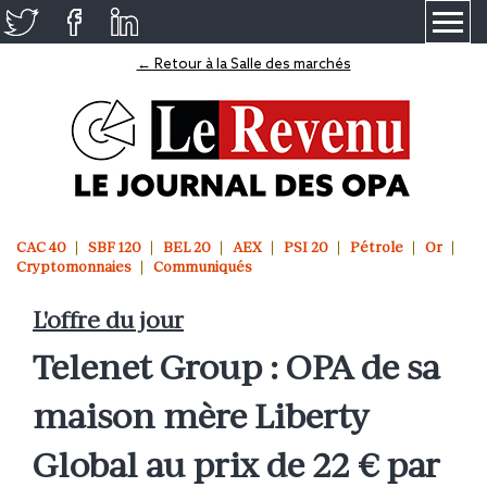
≡
← Retour à la Salle des marchés
CAC 40
SBF 120
BEL 20
AEX
PSI 20
Pétrole
Or
Cryptomonnaies
Communiqués
L'offre du jour
Telenet Group : OPA de sa
maison mère Liberty
Global au prix de 22 € par