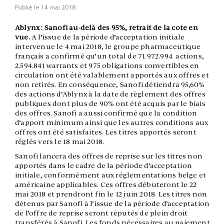
Publié le
14 mai 2018
Ablynx : Sanofi au-delà des 95%, retrait de la cote en
vue.
A l’issue de la période d’acceptation initiale
intervenue le 4 mai 2018, le groupe pharmaceutique
français a confirmé qu’un total de 71.972.994 actions,
2.594.841 warrants et 975 obligations convertibles en
circulation ont été valablement apportés aux offres et
non retirés. En conséquence, Sanofi détiendra 95,60%
des actions d’Ablynx à la date de règlement des offres
publiques dont plus de 90% ont été acquis par le biais
des offres. Sanofi a aussi confirmé que la condition
d’apport minimum ainsi que les autres conditions aux
offres ont été satisfaites. Les titres apportés seront
réglés vers le 18 mai 2018.
Sanofi lancera des offres de reprise sur les titres non
apportés dans le cadre de la période d’acceptation
initiale, conformément aux réglementations belge et
américaine applicables. Ces offres débuteront le 22
mai 2018 et prendront fin le 12 juin 2018. Les titres non
détenus par Sanofi à l’issue de la période d’acceptation
de l’offre de reprise seront réputés de plein droit
transférés à Sanofi. Les fonds nécessaires au paiement