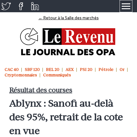
≡
← Retour à la Salle des marchés
CAC 40
SBF 120
BEL 20
AEX
PSI 20
Pétrole
Or
Cryptomonnaies
Communiqués
Résultat des courses
Ablynx : Sanofi au-delà
des 95%, retrait de la cote
en vue