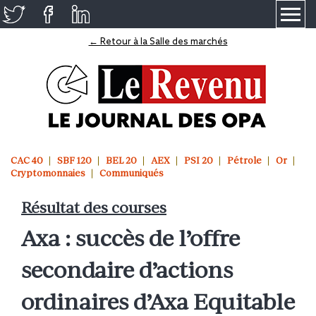
≡
← Retour à la Salle des marchés
CAC 40
SBF 120
BEL 20
AEX
PSI 20
Pétrole
Or
Cryptomonnaies
Communiqués
Résultat des courses
Axa : succès de l’offre
secondaire d’actions
ordinaires d’Axa Equitable