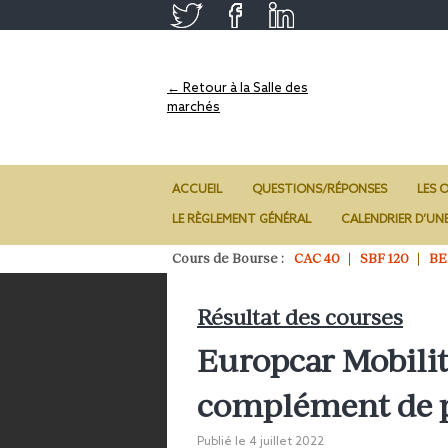
← Retour à la Salle des
marchés
ACCUEIL
QUESTIONS/RÉPONSES
LES O
LE RÈGLEMENT GÉNÉRAL
CALENDRIER D’UN
Cours de Bourse :
CAC 40
SBF 120
BE
Résultat des courses
Europcar Mobility
complément de 
Publié le
4 juillet 2022