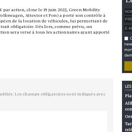
€ par action, close le 19 juin 2022, Green Mobility
lkswagen, Attestor et Pon) a porté son contrôle à
opéen de la location de véhicules, lui permettant de
rait obligatoire. Dès lors, comme prévu, un
tion sera versé à tous les actionnaires ayant apporté
O
news
mon 
dem
LES
ubliée.
Les champs obligatoires sont indiqués avec
Pla
Ali
co
Oen
Tar
rel