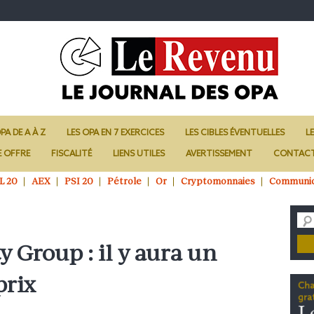
PA DE A À Z
LES OPA EN 7 EXERCICES
LES CIBLES ÉVENTUELLES
L
E OFFRE
FISCALITÉ
LIENS UTILES
AVERTISSEMENT
CONTAC
L 20
AEX
PSI 20
Pétrole
Or
Cryptomonnaies
Communi
 Group : il y aura un
prix