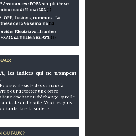
 Assurances : l’OPA simplifiée se
mine mardi 31 mai 202
(1)
, OPE, fusions, rumeurs… La
thèse de la 9e semaine
(2)
neider Electric va absorber
+XAO, sa filiale à 83,93%
(1)
GNAUX
A, les indices qui ne trompent
s
Bourse, il existe des signaux à
vre pour détecter une offre
lique d’achat ou d’échange, qu’elle
t amicale ou hostile. Voici les plus
portants.
Lire la suite
→
I OU FAUX ?