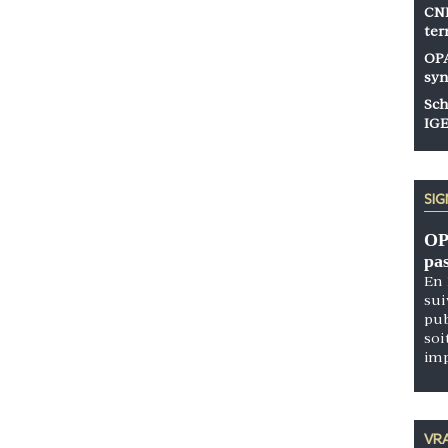
CNP
ter
OPA
syn
Sch
IGE
SI
OP
pa
En 
sui
pub
soi
im
VRA