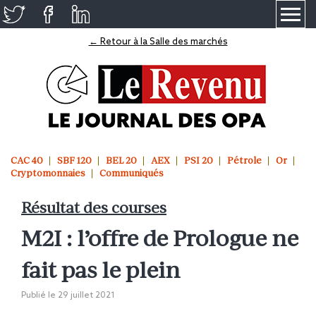
≡
← Retour à la Salle des marchés
CAC 40
SBF 120
BEL 20
AEX
PSI 20
Pétrole
Or
Cryptomonnaies
Communiqués
Résultat des courses
M2I : l’offre de Prologue ne
fait pas le plein
Publié le
29 juillet 2021