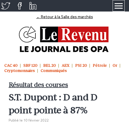
≡
← Retour à la Salle des marchés
CAC 40
SBF 120
BEL 20
AEX
PSI 20
Pétrole
Or
Cryptomonnaies
Communiqués
Résultat des courses
S.T. Dupont : D and D
point pointe à 87%
Publié le
10 février 2022