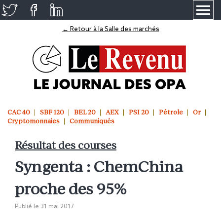
≡
← Retour à la Salle des marchés
CAC 40
SBF 120
BEL 20
AEX
PSI 20
Pétrole
Or
Cryptomonnaies
Communiqués
Résultat des courses
Syngenta : ChemChina
proche des 95%
Publié le
31 mai 2017