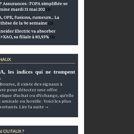
 Assurances : l’OPA simplifiée se
mine mardi 31 mai 202
(1)
, OPE, fusions, rumeurs… La
thèse de la 9e semaine
(2)
neider Electric va absorber
+XAO, sa filiale à 83,93%
(1)
GNAUX
A, les indices qui ne trompent
s
Bourse, il existe des signaux à
vre pour détecter une offre
lique d’achat ou d’échange, qu’elle
t amicale ou hostile. Voici les plus
portants.
Lire la suite
→
I OU FAUX ?