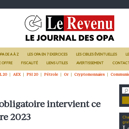
PA DE A À Z
LES OPA EN 7 EXERCICES
LES CIBLES ÉVENTUELLES
L
E OFFRE
FISCALITÉ
LIENS UTILES
AVERTISSEMENT
CONTAC
L 20
AEX
PSI 20
Pétrole
Or
Cryptomonnaies
Communi
t obligatoire intervient ce
re 2023