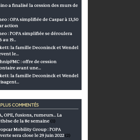
ino a finalisé la cession des murs de
eo : OPA simplifiée de Caspar à 13,50
ar action
eo : l’OPA simplifiée se déroulera
6 au 19…
kett: la famille Deconinck et Wendel
èvent le…
hnipFMC : offre de cession
ontaire avant une…
kett: la famille Deconinck et Wendel
isagent…
S PLUS COMMENTÉS
, OPE, fusions, rumeurs… La
thèse de la 8e semaine
(1)
opcar Mobility Group : l’OPA
verte sera close le 29 juin 2022
(2)