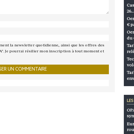
Cas
26…
Oen
€ p
Oen
du 
ement la newsletter quotidienne, ainsi que les offres des
Tar
A". Je pourrai résilier mon inscription à tout moment et
rel
Tec
vol
Tar
env
LE
OPA
syn
Eur
rou