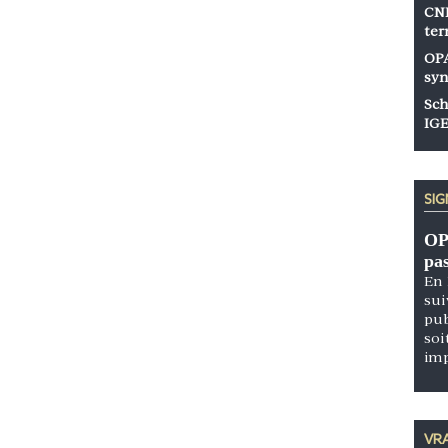
CNP
ter
OPA
syn
Sch
IGE
SI
OP
pa
En 
sui
pub
soi
im
VRA