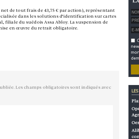
x net de tout frais de 43,75 € par action), représentant
écialisée dans les solutions d’identification sur cartes
l, filiale du suédois Assa Abloy. La suspension de
ise en œuvre du retrait obligatoire.
O
news
mon 
dem
ubliée.
Les champs obligatoires sont indiqués avec
LES
Pla
Opé
Agr
Oen
Ali
co