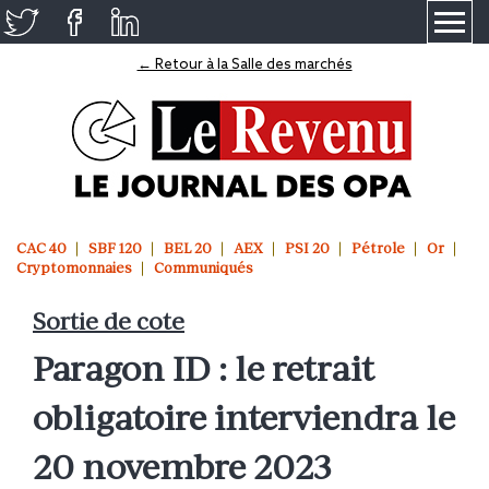
≡
← Retour à la Salle des marchés
CAC 40
SBF 120
BEL 20
AEX
PSI 20
Pétrole
Or
Cryptomonnaies
Communiqués
Sortie de cote
Paragon ID : le retrait
obligatoire interviendra le
20 novembre 2023