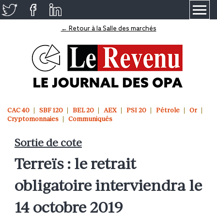
≡
← Retour à la Salle des marchés
CAC 40
SBF 120
BEL 20
AEX
PSI 20
Pétrole
Or
Cryptomonnaies
Communiqués
Sortie de cote
Terreïs : le retrait
obligatoire interviendra le
14 octobre 2019