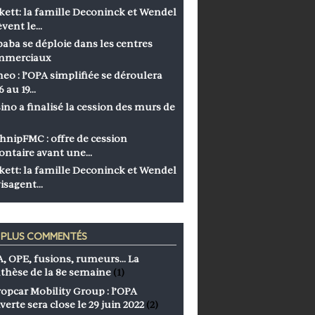
kett: la famille Deconinck et Wendel
èvent le…
baba se déploie dans les centres
mmerciaux
eo : l’OPA simplifiée se déroulera
6 au 19…
ino a finalisé la cession des murs de
hnipFMC : offre de cession
ontaire avant une…
kett: la famille Deconinck et Wendel
isagent…
S PLUS COMMENTÉS
, OPE, fusions, rumeurs… La
thèse de la 8e semaine
(1)
opcar Mobility Group : l’OPA
verte sera close le 29 juin 2022
(2)