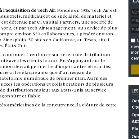
 à l’acquisition de Tech Air
. Fondée en 1935, Tech Air est
dustriels, médicaux et de spécialité, de matériel et
 est détenue par CI Capital Partners, une société de
 York, et par Tech Air Management. Au service de plus
i compte environ 550 collaborateurs, a généré environ
 Air exploite 50 sites en Californie, au Texas, ainsi
O
es États-Unis.
news
mon 
ra continuer à renforcer son réseau de distribution
dem
té avec les clients locaux. En s’appuyant sur le
isition devrait permettre d’importantes efficacités.
’une offre élargie ainsi que d’un réseau de
plateforme numérique de premier plan. Au fil des
 succès les opérations et collaborateurs de plusieurs
 de distribution majeur aux États-Unis au service
LES
açon sûre et fiable.
Oen
és américaines de la concurrence, la clôture de cette
€ p
Opé
Agr
Pla
Oen