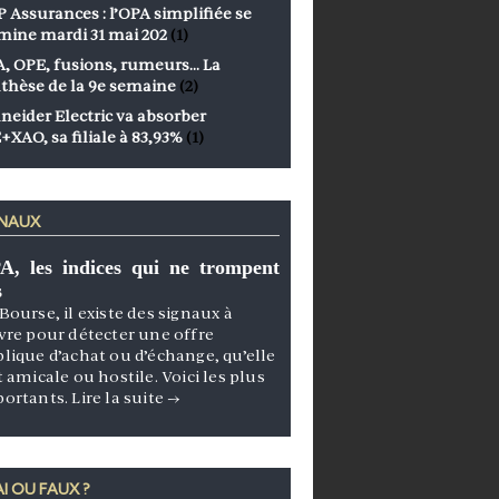
 Assurances : l’OPA simplifiée se
mine mardi 31 mai 202
(1)
, OPE, fusions, rumeurs… La
thèse de la 9e semaine
(2)
neider Electric va absorber
+XAO, sa filiale à 83,93%
(1)
GNAUX
A, les indices qui ne trompent
s
Bourse, il existe des signaux à
vre pour détecter une offre
lique d’achat ou d’échange, qu’elle
t amicale ou hostile. Voici les plus
portants.
Lire la suite
→
I OU FAUX ?