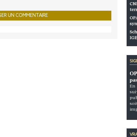
CNP
ter
OPA
syn
Sch
IGE
SI
OP
pa
En 
sui
pub
soi
im
VRA