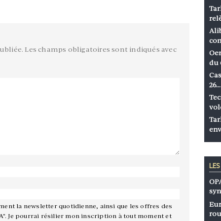
Tar
rel
Ali
co
ubliée.
Les champs obligatoires sont indiqués avec
Oen
du 
Cas
26…
Tec
vol
Tar
env
LE
OPA
syn
Eur
ement la newsletter quotidienne, ainsi que les offres des
rou
A". Je pourrai résilier mon inscription à tout moment et