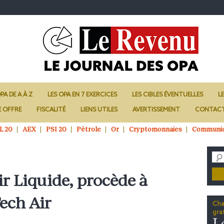
PA DE A À Z
LES OPA EN 7 EXERCICES
LES CIBLES ÉVENTUELLES
L
E OFFRE
FISCALITÉ
LIENS UTILES
AVERTISSEMENT
CONTAC
L 20
AEX
PSI 20
Pétrole
Or
Cryptomonnaies
Communi
Air Liquide, procède à
Tech Air