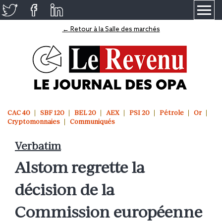
≡
← Retour à la Salle des marchés
CAC 40
SBF 120
BEL 20
AEX
PSI 20
Pétrole
Or
Cryptomonnaies
Communiqués
Verbatim
Alstom regrette la
décision de la
Commission européenne