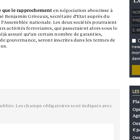
 ce que le rapprochement
en négociation aboutisse à
ué Benjamin Griveaux, secrétaire d’Etat auprès du
à l’Assemblée nationale. Les deux sociétés pourraient
urs activités ferroviaires, qui passeraient alors sous le
 déjà assuré qu’un certain nombre de garanties,
e gouvernance, seront inscrites dans les termes de
O
aux.
news
mon 
dem
LES
Pla
ubliée.
Les champs obligatoires sont indiqués avec
Opé
Agr
Oen
€ p
Oen