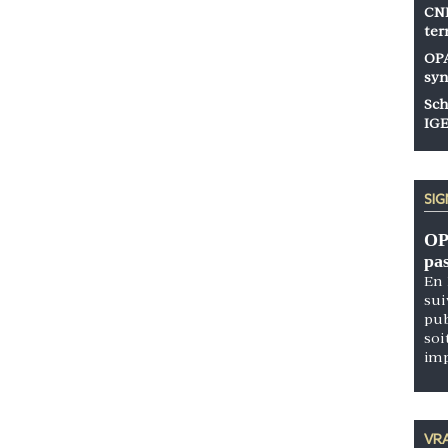
CNP
ter
OPA
syn
Sch
IGE
SI
OP
pa
En 
sui
pub
soi
im
VRA