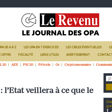
PA DE A À Z
LES OPA EN 7 EXERCICES
LES CIBLES ÉVENTUELLES
L
E OFFRE
FISCALITÉ
LIENS UTILES
AVERTISSEMENT
CONTAC
L 20
AEX
PSI 20
Pétrole
Or
Cryptomonnaies
Communi
l’Etat veillera à ce que le