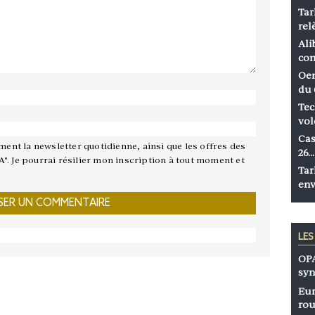
Tar
rel
Ali
co
Oen
du 
Tec
vol
Cas
ement la newsletter quotidienne, ainsi que les offres des
26…
A". Je pourrai résilier mon inscription à tout moment et
Tar
env
LE
OPA
syn
Eur
rou