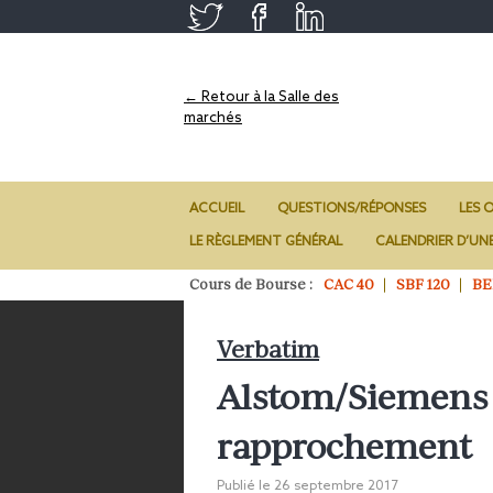
← Retour à la Salle des
marchés
ACCUEIL
QUESTIONS/RÉPONSES
LES O
LE RÈGLEMENT GÉNÉRAL
CALENDRIER D’UN
Cours de Bourse :
CAC 40
SBF 120
BE
Verbatim
Alstom/Siemens : 
rapprochement
Publié le
26 septembre 2017