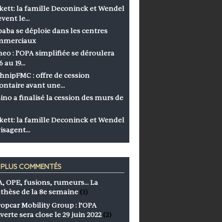
kett: la famille Deconinck et Wendel
èvent le…
baba se déploie dans les centres
mmerciaux
eo : l’OPA simplifiée se déroulera
6 au 19…
hnipFMC : offre de cession
ontaire avant une…
ino a finalisé la cession des murs de
kett: la famille Deconinck et Wendel
isagent…
S PLUS COMMENTÉS
, OPE, fusions, rumeurs… La
thèse de la 8e semaine
(1)
opcar Mobility Group : l’OPA
verte sera close le 29 juin 2022
(2)