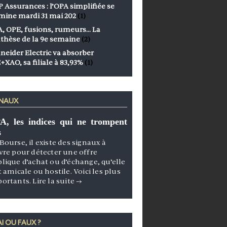
 Assurances : l’OPA simplifiée se
mine mardi 31 mai 202
(1)
, OPE, fusions, rumeurs… La
thèse de la 9e semaine
(2)
neider Electric va absorber
+XAO, sa filiale à 83,93%
(1)
GNAUX
A, les indices qui ne trompent
s
Bourse, il existe des signaux à
vre pour détecter une offre
lique d’achat ou d’échange, qu’elle
t amicale ou hostile. Voici les plus
portants.
Lire la suite
→
I OU FAUX ?