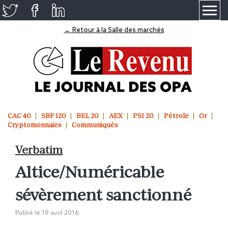
≡
← Retour à la Salle des marchés
CAC 40
SBF 120
BEL 20
AEX
PSI 20
Pétrole
Or
Cryptomonnaies
Communiqués
Verbatim
Altice/Numéricable
sévèrement sanctionné
Publié le
19 avril 2016