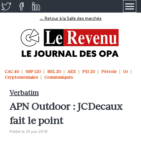
≡
← Retour à la Salle des marchés
CAC 40
SBF 120
BEL 20
AEX
PSI 20
Pétrole
Or
Cryptomonnaies
Communiqués
Verbatim
APN Outdoor : JCDecaux
fait le point
Publié le
25 juin 2018