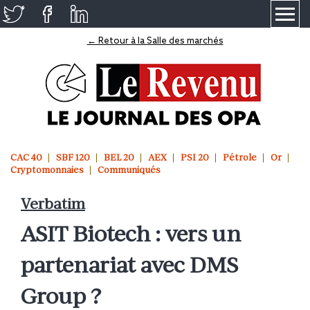
≡
← Retour à la Salle des marchés
CAC 40
SBF 120
BEL 20
AEX
PSI 20
Pétrole
Or
Cryptomonnaies
Communiqués
Verbatim
ASIT Biotech : vers un
partenariat avec DMS
Group ?