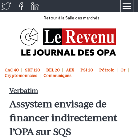
≡
← Retour à la Salle des marchés
CAC 40
SBF 120
BEL 20
AEX
PSI 20
Pétrole
Or
Cryptomonnaies
Communiqués
Verbatim
Assystem envisage de
financer indirectement
l’OPA sur SQS