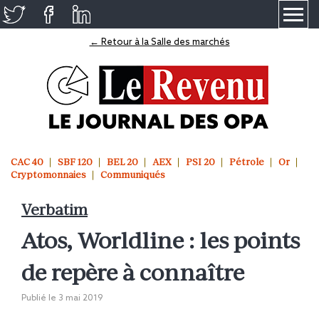
≡
← Retour à la Salle des marchés
CAC 40
SBF 120
BEL 20
AEX
PSI 20
Pétrole
Or
Cryptomonnaies
Communiqués
Verbatim
Atos, Worldline : les points
de repère à connaître
Publié le
3 mai 2019