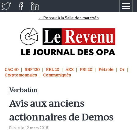
≡
← Retour à la Salle des marchés
CAC 40
SBF 120
BEL 20
AEX
PSI 20
Pétrole
Or
Cryptomonnaies
Communiqués
Verbatim
Avis aux anciens
actionnaires de Demos
Publié le
12 mars 2018